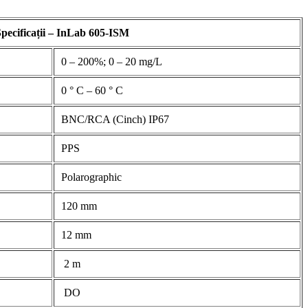
pecificații – InLab 605-ISM
0 – 200%; 0 – 20 mg/L
0 ° C – 60 ° C
BNC/RCA (Cinch) IP67
PPS
Polarographic
120 mm
12 mm
2 m
DO