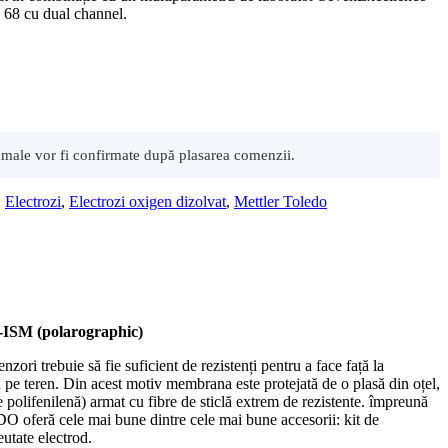
 68 cu dual channel.
 vamale vor fi confirmate după plasarea comenzii.
,
Electrozi
,
Electrozi oxigen dizolvat
,
Mettler Toledo
5-ISM (polarographic)
enzori trebuie să fie suficient de rezistenți pentru a face față la
au pe teren. Din acest motiv membrana este protejată de o plasă din oțel,
e polifenilenă) armat cu fibre de sticlă extrem de rezistente. împreună
ă cele mai bune dintre cele mai bune accesorii: kit de
eutate electrod.