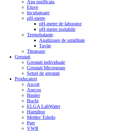
Apa purificata
Etuve
Incubatoare
pH-metre
pH-metre de laborator
pH-metre portabile
Termobalante
Analizoare de umiditate
Tavite
Titratoare
Greutati
Greutati individuale
Greutati Microgram
Seturi de greutati
Producatori
Ascott
Asecos
Binder
Buchi
ELGA LabWater
Hamilton
Mettler Toledo
Parr
VWR