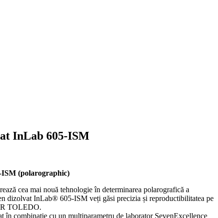
vat InLab 605-ISM
5-ISM (polarographic)
ază cea mai nouă tehnologie în determinarea polarografică a
n dizolvat InLab® 605-ISM veți găsi precizia și reproductibilitatea pe
TLER TOLEDO.
at în combinație cu un multiparametru de laborator SevenExcellence