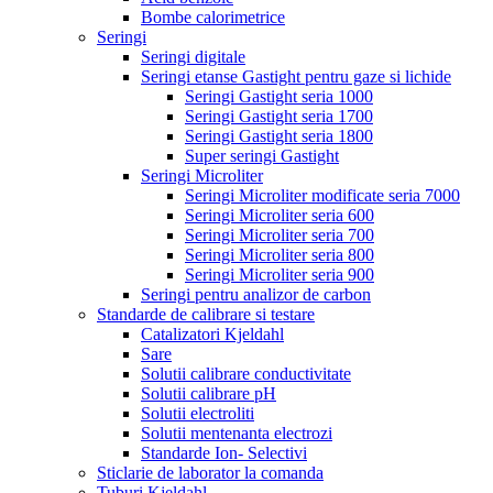
Bombe calorimetrice
Seringi
Seringi digitale
Seringi etanse Gastight pentru gaze si lichide
Seringi Gastight seria 1000
Seringi Gastight seria 1700
Seringi Gastight seria 1800
Super seringi Gastight
Seringi Microliter
Seringi Microliter modificate seria 7000
Seringi Microliter seria 600
Seringi Microliter seria 700
Seringi Microliter seria 800
Seringi Microliter seria 900
Seringi pentru analizor de carbon
Standarde de calibrare si testare
Catalizatori Kjeldahl
Sare
Solutii calibrare conductivitate
Solutii calibrare pH
Solutii electroliti
Solutii mentenanta electrozi
Standarde Ion- Selectivi
Sticlarie de laborator la comanda