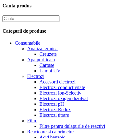
Cauta produs
Categorii de produse
Consumabile
Analiza termica
Creuzete
Apa purificata
Cartuse
Lampi UV
Electrozi
Accesorii electrozi
Electrozi conductivitate
Electrozi Ion-Selectiv
Electrozi oxigen dizolvat
Electrozi pH
Electrozi Redox
Electrozi titrare
Filtre
Filtre pentru dulapurile de reactivi
Reactoare si calorimetre
Acid benzoic