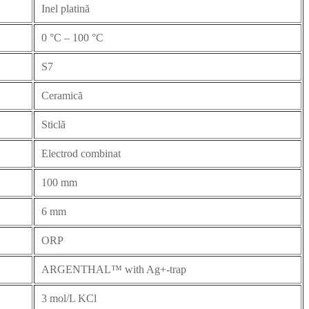
Inel platină
0 °C – 100 °C
S7
Ceramică
Sticlă
Electrod combinat
100 mm
6 mm
ORP
ARGENTHAL™ with Ag+-trap
3 mol/L KCl