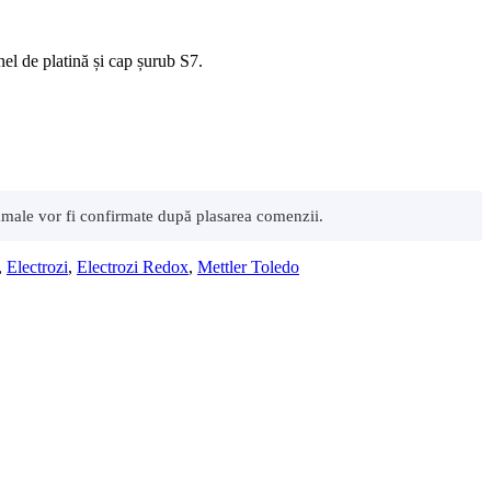
el de platină și cap șurub S7.
 vamale vor fi confirmate după plasarea comenzii.
,
Electrozi
,
Electrozi Redox
,
Mettler Toledo