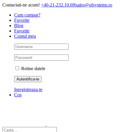
Skip
Contactati-ne acum!
+40-21-232.10.69
|
sales@ofsystems.ro
to
Cum cumpar?
content
Favorite
Blog
Favorite
Contul meu
Retine datele
Inregistreaza-te
Cos
Cautare...