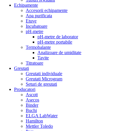
Tuburi Kjeldahl
Echipamente
Accesorii echipamente
Apa purificata
Etuve
Incubatoare
pH-metre
pH-metre de laborator
pH-metre portabile
Termobalante
Analizoare de umiditate
Tavite
Titratoare
Greutati
Greutati individuale
Greutati Microgram
Seturi de greutati
Producatori
Ascott
Asecos
Binder
Buchi
ELGA LabWater
Hamilton
Mettler Toledo