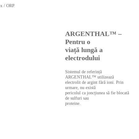
ox / ORP.
ARGENTHAL™ –
Pentru o
viață lungă a
electrodului
Sistemul de referință
ARGENTHAL™ utilizează
electrolit de argint fără ioni. Prin
urmare, nu există
pericolul ca joncțiunea să fie blocată
de sulfuri sau
proteine.