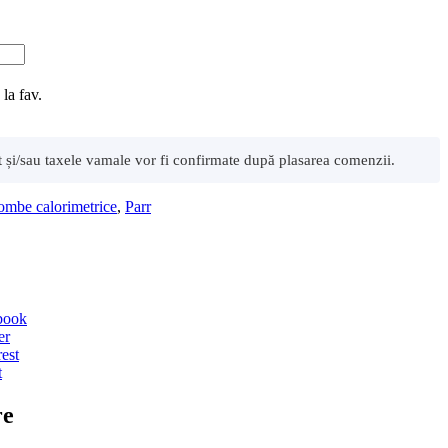
la fav.
rt și/sau taxele vamale vor fi confirmate după plasarea comenzii.
mbe calorimetrice
,
Parr
ebook
er
rest
t
re