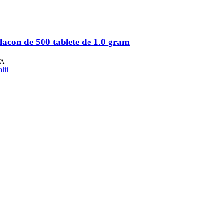
flacon de 500 tablete de 1.0 gram
VA
lii