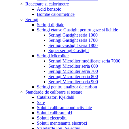
Reactoare si calorimetre
Acid benzoic
Bombe calorimetrice
Seringi
Seringi digitale
Seringi etanse Gastight pentru gaze si lichide
Seringi Gastight seria 1000
Seringi Gastight seria 1700
Seringi Gastight seria 1800
Super seringi Gastight
Seringi Microliter
Seringi Microliter modificate seria 7000
Seringi Microliter seria 600
Seringi Microliter seria 700
Seringi Microliter seria 800
Seringi Microliter seria 900
Seringi pentru analizor de carbon
Standarde de calibrare si testare
Catalizatori Kjeldahl
Sare
Solutii calibrare conductivitate
Solutii calibrare pH
Solutii electroliti
Solutii mentenanta electrozi
Standarde Ion- Selectivi