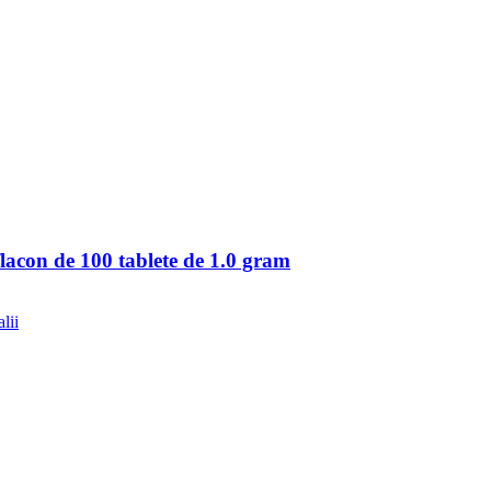
flacon de 100 tablete de 1.0 gram
lii