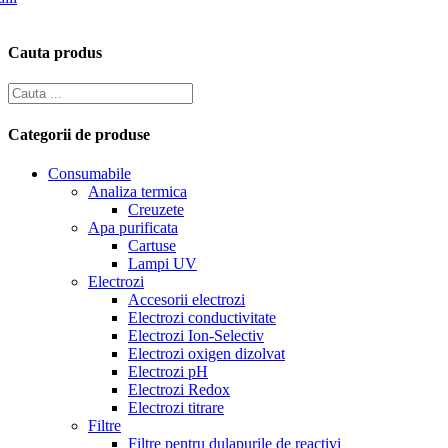
Cauta produs
Categorii de produse
Consumabile
Analiza termica
Creuzete
Apa purificata
Cartuse
Lampi UV
Electrozi
Accesorii electrozi
Electrozi conductivitate
Electrozi Ion-Selectiv
Electrozi oxigen dizolvat
Electrozi pH
Electrozi Redox
Electrozi titrare
Filtre
Filtre pentru dulapurile de reactivi