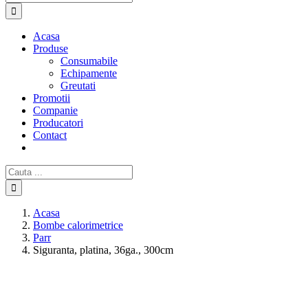
Acasa
Produse
Consumabile
Echipamente
Greutati
Promotii
Companie
Producatori
Contact
Cautare...
Acasa
Bombe calorimetrice
Parr
Siguranta, platina, 36ga., 300cm