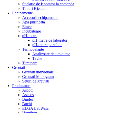
Sticlarie de laborator la comanda
Tuburi Kjeldahl
Echipamente
Accesorii echipamente
Apa purificata
Etuve
Incubatoare
pH-metre
pH-metre de laborator
pH-metre portabile
Termobalante
Analizoare de umiditate
Tavite
Titratoare
Greutati
Greutati individuale
Greutati Microgram
Seturi de greutati
Producatori
Ascott
Asecos
Binder
Buchi
ELGA LabWater
Hamilton