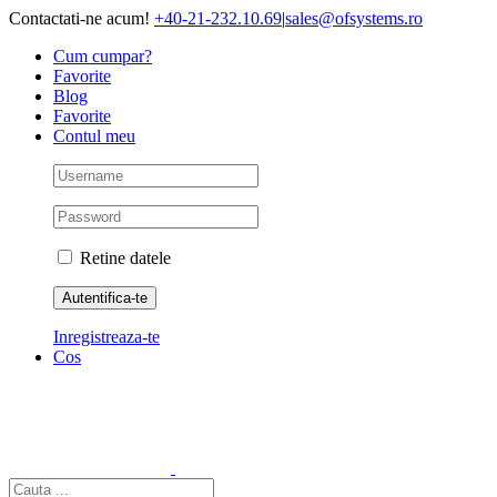
Skip
Contactati-ne acum!
+40-21-232.10.69
|
sales@ofsystems.ro
to
Cum cumpar?
content
Favorite
Blog
Favorite
Contul meu
Retine datele
Inregistreaza-te
Cos
Cautare...