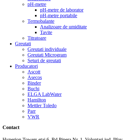
pH-metre
pH-metre de laborator
pH-metre portabile
Termobalante
Analizoare de umiditate
Tavite
Titratoare
Greutati
Greutati individuale
Greutati Microgram
Seturi de greutati
Producatori
Ascott
Asecos
Binder
Buchi
ELGA LabWater
Hamilton
Mettler Toledo
Parr
VWR
Contact
Hyperion Towers etaj 6, Bd Pipera Nr. 1, Voluntari jud. Ilfov