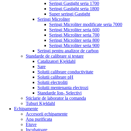
Seringi Gastight seria 1700
Seringi Gastight seria 1800
Super seringi Gastight
Seringi Microliter
Seringi Microliter modificate seria 7000
Seringi Microliter seria 600
Seringi Microliter seria 700
Seringi Microliter seria 800
Seringi Microliter seria 900
Seringi pentru analizor de carbon
Standarde de calibrare si testare
Catalizatori Kjeldahl
Sare
Solutii calibrare conductivitate
Solutii calibrare pH
Solutii electroliti
Solutii mentenanta electrozi
Standarde Ion- Selectivi
Sticlarie de laborator la comanda
Tuburi Kjeldahl
Echipamente
Accesorii echipamente
Apa purificata
Etuve
Incubatoare