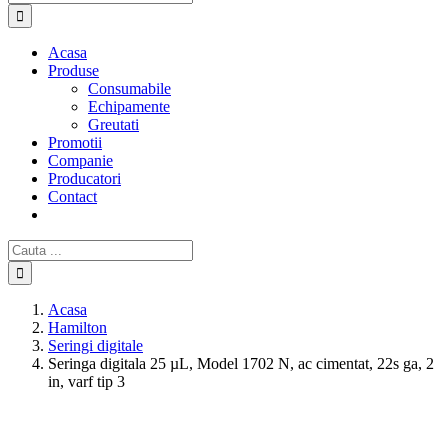
Acasa
Produse
Consumabile
Echipamente
Greutati
Promotii
Companie
Producatori
Contact
Cautare...
Acasa
Hamilton
Seringi digitale
Seringa digitala 25 µL, Model 1702 N, ac cimentat, 22s ga, 2
in, varf tip 3