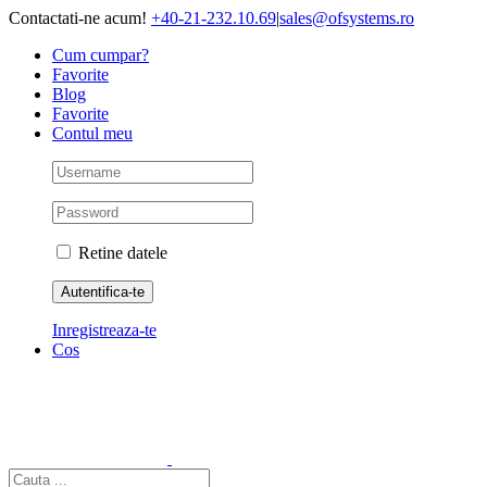
Skip
Contactati-ne acum!
+40-21-232.10.69
|
sales@ofsystems.ro
to
Cum cumpar?
content
Favorite
Blog
Favorite
Contul meu
Retine datele
Inregistreaza-te
Cos
Cautare...