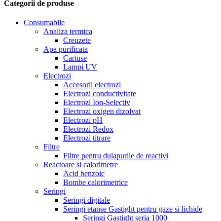
Categorii de produse
Consumabile
Analiza termica
Creuzete
Apa purificata
Cartuse
Lampi UV
Electrozi
Accesorii electrozi
Electrozi conductivitate
Electrozi Ion-Selectiv
Electrozi oxigen dizolvat
Electrozi pH
Electrozi Redox
Electrozi titrare
Filtre
Filtre pentru dulapurile de reactivi
Reactoare si calorimetre
Acid benzoic
Bombe calorimetrice
Seringi
Seringi digitale
Seringi etanse Gastight pentru gaze si lichide
Seringi Gastight seria 1000