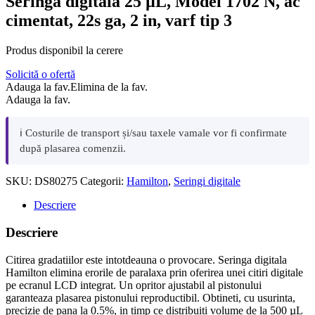
Seringa digitala 25 µL, Model 1702 N, ac
cimentat, 22s ga, 2 in, varf tip 3
Produs disponibil la cerere
Solicită o ofertă
Adauga la fav.
Elimina de la fav.
Adauga la fav.
ℹ️ Costurile de transport și/sau taxele vamale vor fi confirmate
după plasarea comenzii.
SKU:
DS80275
Categorii:
Hamilton
,
Seringi digitale
Descriere
Descriere
Citirea gradatiilor este intotdeauna o provocare. Seringa digitala
Hamilton elimina erorile de paralaxa prin oferirea unei citiri digitale
pe ecranul LCD integrat. Un opritor ajustabil al pistonului
garanteaza plasarea pistonului reproductibil. Obtineti, cu usurinta,
precizie de pana la 0.5%, in timp ce distribuiti volume de la 500 µL