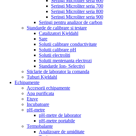
Seringi Microliter seria 600
Seringi Microliter seria 700
Seringi Microliter seria 800
Seringi Microliter seria 900
Seringi pentru analizor de carbon
Standarde de calibrare si testare
Catalizatori Kjeldahl
Sare
Solutii calibrare conductivitate
Solutii calibrare pH
Solutii electroliti
Solutii mentenanta electrozi
Standarde Ion- Selectivi
Sticlarie de laborator la comanda
Tuburi Kjeldahl
Echipamente
Accesorii echipamente
Apa purificata
Etuve
Incubatoare
pH-metre
pH-metre de laborator
pH-metre portabile
Termobalante
Analizoare de umiditate