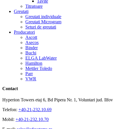
Tavite
Titratoare
Greutati
Greutati individuale
Greutati Microgram
Seturi de greutati
Producatori
Ascott
Asecos
Binder
Buchi
ELGA LabWater
Hamilton
Mettler Toledo
Parr
VWR
Contact
Hyperion Towers etaj 6, Bd Pipera Nr. 1, Voluntari jud. Ilfov
Telefon:
+40-21-232.10.69
Mobil:
+40-21-232.10.70