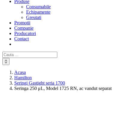
Produse
Consumabile
Echipamente
Greutati
Promotii
Companie
Producatori
Contact
Cautare...
Acasa
Hamilton
Seringi Gastight seria 1700
Seringa 250 μL, Model 1725 RN, ac vandut separat