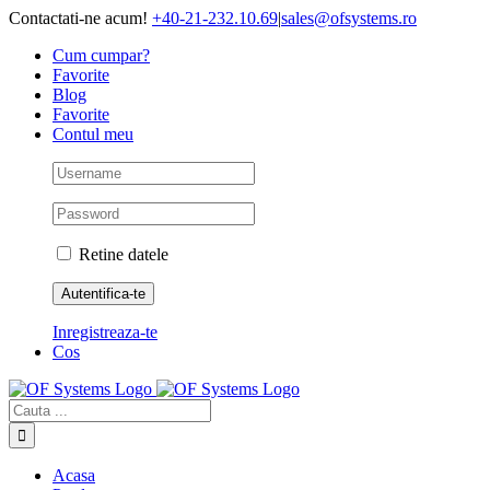
Skip
Contactati-ne acum!
+40-21-232.10.69
|
sales@ofsystems.ro
to
Cum cumpar?
content
Favorite
Blog
Favorite
Contul meu
Retine datele
Inregistreaza-te
Cos
Cautare...
Acasa