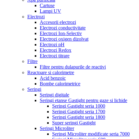
Cartuse
Lampi UV
Electrozi
Accesorii electrozi
Electrozi conductivitate
Electrozi Ion-Selectiv
Electrozi oxigen dizolvat
Electrozi pH
Electrozi Redox
Electrozi titrare
Filtre
Filtre pentru dulapurile de reactivi
Reactoare si calorimetre
Acid benzoic
Bombe calorimetrice
Seringi
Seringi digitale
Seringi etanse Gastight pentru gaze si lichide
Seringi Gastight seria 1000
Seringi Gastight seria 1700
Seringi Gastight seria 1800
Super seringi Gastight
Seringi Microliter
Seringi Microliter modificate seria 7000