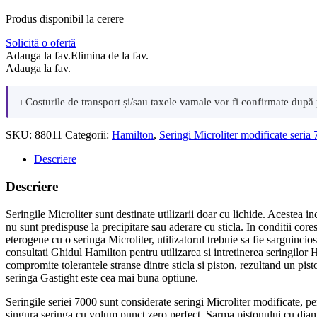
Produs disponibil la cerere
Solicită o ofertă
Adauga la fav.
Elimina de la fav.
Adauga la fav.
ℹ️ Costurile de transport și/sau taxele vamale vor fi confirmate după
SKU:
88011
Categorii:
Hamilton
,
Seringi Microliter modificate seria
Descriere
Descriere
Seringile Microliter sunt destinate utilizarii doar cu lichide. Acestea 
nu sunt predispuse la precipitare sau aderare cu sticla. In conditii core
eterogene cu o seringa Microliter, utilizatorul trebuie sa fie sarguincio
consultati Ghidul Hamilton pentru utilizarea si intretinerea seringilor 
compromite tolerantele stranse dintre sticla si piston, rezultand un pist
seringa Gastight este cea mai buna optiune.
Seringile seriei 7000 sunt considerate seringi Microliter modificate, p
singura seringa cu volum punct zero perfect. Sarma pistonului cu diametr