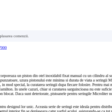
 plasarea comenzii.
 7000
incorporeaza un piston din otel inoxidabil fixat manual cu un cilindru al 
spunzatoare, uzura pistonului este minima si durata de viata a seringii Mic
s, in mod special, la curatarea seringii dupa fiecare folosire. Pentru mai 
Hamilton. In unele cazuri, chiar si curatarea sarguincioasa nu este sufici
on blocat. Daca sunt deteriorate, pistoanele pentru seringile Microliter nu
entru designul lor unic. Aceasta serie de seringi este ideala pentru distr
ul interior fin se deplaseaza catre varful acului, asigurandu-se ca tot s