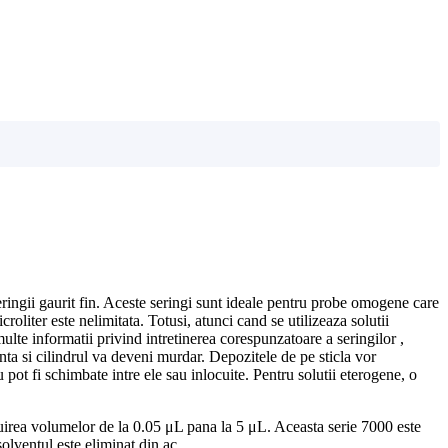
seringii gaurit fin. Aceste seringi sunt ideale pentru probe omogene care
roliter este nelimitata. Totusi, atunci cand se utilizeaza solutii
multe informatii privind intretinerea corespunzatoare a seringilor ,
enta si cilindrul va deveni murdar. Depozitele de pe sticla vor
 pot fi schimbate intre ele sau inlocuite. Pentru solutii eterogene, o
ibuirea volumelor de la 0.05 μL pana la 5 μL. Aceasta serie 7000 este
olventul este eliminat din ac.