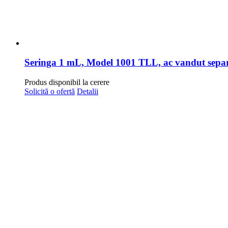
Seringa 1 mL, Model 1001 TLL, ac vandut sepa
Produs disponibil la cerere
Solicită o ofertă
Detalii