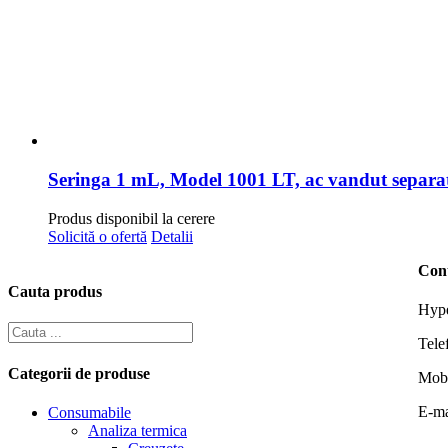
Seringa 1 mL, Model 1001 LT, ac vandut separa
Produs disponibil la cerere
Solicită o ofertă
Detalii
Con
Cauta produs
Hype
Tele
Categorii de produse
Mob
E-ma
Consumabile
Analiza termica