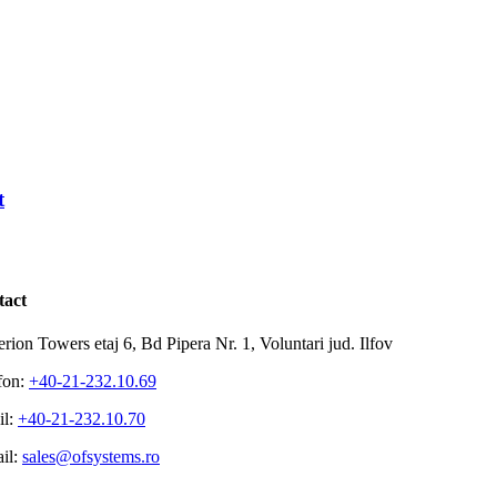
t
tact
rion Towers etaj 6, Bd Pipera Nr. 1, Voluntari jud. Ilfov
fon:
+40-21-232.10.69
il:
+40-21-232.10.70
il:
sales@ofsystems.ro