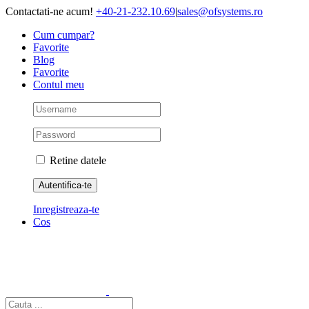
Skip
Contactati-ne acum!
+40-21-232.10.69
|
sales@ofsystems.ro
to
Cum cumpar?
content
Favorite
Blog
Favorite
Contul meu
Retine datele
Inregistreaza-te
Cos
Cautare...