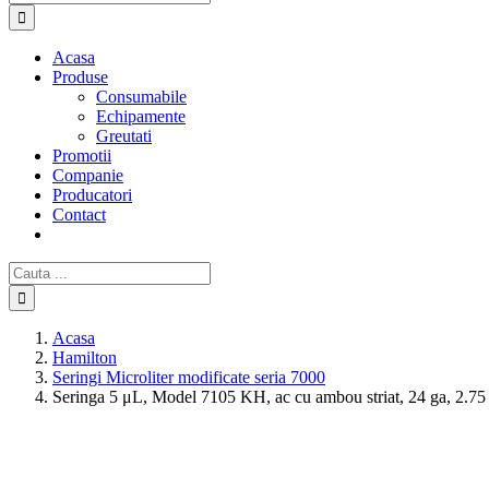
Acasa
Produse
Consumabile
Echipamente
Greutati
Promotii
Companie
Producatori
Contact
Cautare...
Acasa
Hamilton
Seringi Microliter modificate seria 7000
Seringa 5 μL, Model 7105 KH, ac cu ambou striat, 24 ga, 2.75 i