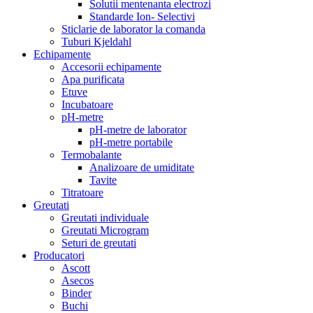
Solutii mentenanta electrozi
Standarde Ion- Selectivi
Sticlarie de laborator la comanda
Tuburi Kjeldahl
Echipamente
Accesorii echipamente
Apa purificata
Etuve
Incubatoare
pH-metre
pH-metre de laborator
pH-metre portabile
Termobalante
Analizoare de umiditate
Tavite
Titratoare
Greutati
Greutati individuale
Greutati Microgram
Seturi de greutati
Producatori
Ascott
Asecos
Binder
Buchi