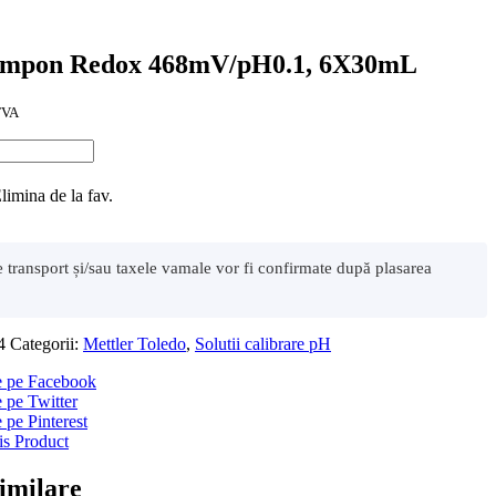
tampon Redox 468mV/pH0.1, 6X30mL
TVA
limina de la fav.
de transport și/sau taxele vamale vor fi confirmate după plasarea
4
Categorii:
Mettler Toledo
,
Solutii calibrare pH
ie pe Facebook
e pe Twitter
e pe Pinterest
is Product
imilare