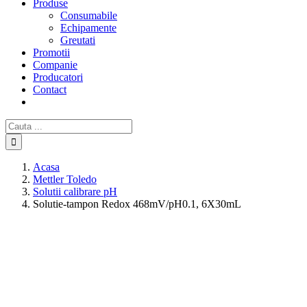
Produse
Consumabile
Echipamente
Greutati
Promotii
Companie
Producatori
Contact
Cautare...
Acasa
Mettler Toledo
Solutii calibrare pH
Solutie-tampon Redox 468mV/pH0.1, 6X30mL