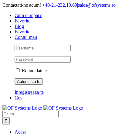
Skip
Contactati-ne acum!
+40-21-232.10.69
|
sales@ofsystems.ro
to
Cum cumpar?
content
Favorite
Blog
Favorite
Contul meu
Retine datele
Inregistreaza-te
Cos
Cautare...
Acasa