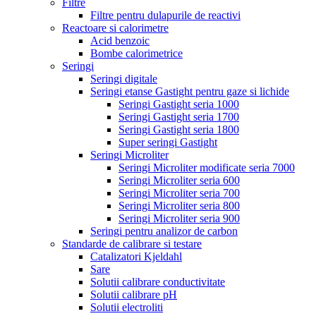
Filtre
Filtre pentru dulapurile de reactivi
Reactoare si calorimetre
Acid benzoic
Bombe calorimetrice
Seringi
Seringi digitale
Seringi etanse Gastight pentru gaze si lichide
Seringi Gastight seria 1000
Seringi Gastight seria 1700
Seringi Gastight seria 1800
Super seringi Gastight
Seringi Microliter
Seringi Microliter modificate seria 7000
Seringi Microliter seria 600
Seringi Microliter seria 700
Seringi Microliter seria 800
Seringi Microliter seria 900
Seringi pentru analizor de carbon
Standarde de calibrare si testare
Catalizatori Kjeldahl
Sare
Solutii calibrare conductivitate
Solutii calibrare pH
Solutii electroliti