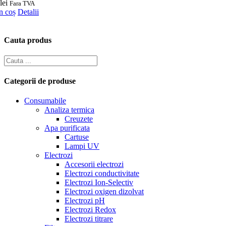
lei
Fara TVA
n coș
Detalii
Cauta produs
Categorii de produse
Consumabile
Analiza termica
Creuzete
Apa purificata
Cartuse
Lampi UV
Electrozi
Accesorii electrozi
Electrozi conductivitate
Electrozi Ion-Selectiv
Electrozi oxigen dizolvat
Electrozi pH
Electrozi Redox
Electrozi titrare