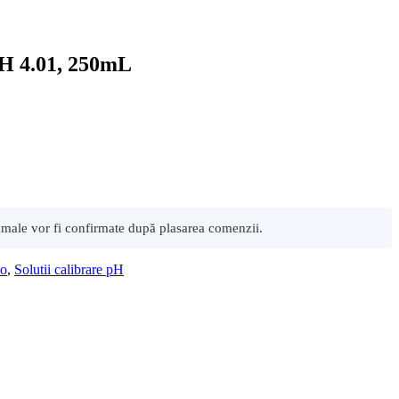
pH 4.01, 250mL
 vamale vor fi confirmate după plasarea comenzii.
do
,
Solutii calibrare pH