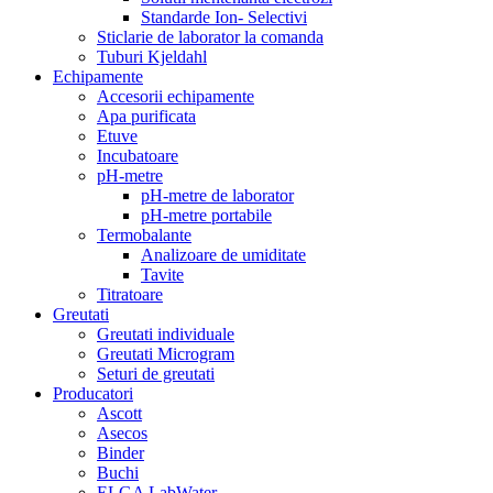
Standarde Ion- Selectivi
Sticlarie de laborator la comanda
Tuburi Kjeldahl
Echipamente
Accesorii echipamente
Apa purificata
Etuve
Incubatoare
pH-metre
pH-metre de laborator
pH-metre portabile
Termobalante
Analizoare de umiditate
Tavite
Titratoare
Greutati
Greutati individuale
Greutati Microgram
Seturi de greutati
Producatori
Ascott
Asecos
Binder
Buchi
ELGA LabWater