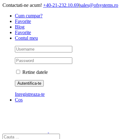
Skip
Contactati-ne acum!
+40-21-232.10.69
|
sales@ofsystems.ro
to
Cum cumpar?
content
Favorite
Blog
Favorite
Contul meu
Retine datele
Inregistreaza-te
Cos
Cautare...