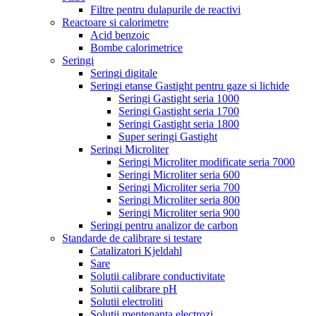
Filtre pentru dulapurile de reactivi
Reactoare si calorimetre
Acid benzoic
Bombe calorimetrice
Seringi
Seringi digitale
Seringi etanse Gastight pentru gaze si lichide
Seringi Gastight seria 1000
Seringi Gastight seria 1700
Seringi Gastight seria 1800
Super seringi Gastight
Seringi Microliter
Seringi Microliter modificate seria 7000
Seringi Microliter seria 600
Seringi Microliter seria 700
Seringi Microliter seria 800
Seringi Microliter seria 900
Seringi pentru analizor de carbon
Standarde de calibrare si testare
Catalizatori Kjeldahl
Sare
Solutii calibrare conductivitate
Solutii calibrare pH
Solutii electroliti
Solutii mentenanta electrozi