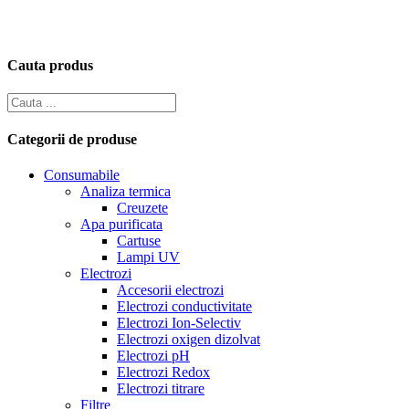
Cauta produs
Categorii de produse
Consumabile
Analiza termica
Creuzete
Apa purificata
Cartuse
Lampi UV
Electrozi
Accesorii electrozi
Electrozi conductivitate
Electrozi Ion-Selectiv
Electrozi oxigen dizolvat
Electrozi pH
Electrozi Redox
Electrozi titrare
Filtre