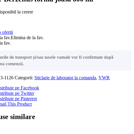
sponibil la cerere
o ofertă
a fav.
Elimina de la fav.
a fav.
sturile de transport și/sau taxele vamale vor fi confirmate după
rea comenzii.
3-1126
Categorii:
Sticlarie de laborator la comanda
,
VWR
stribuie pe Facebook
stribuie pe Twitter
stribuie pe Pinterest
ail This Product
se similare