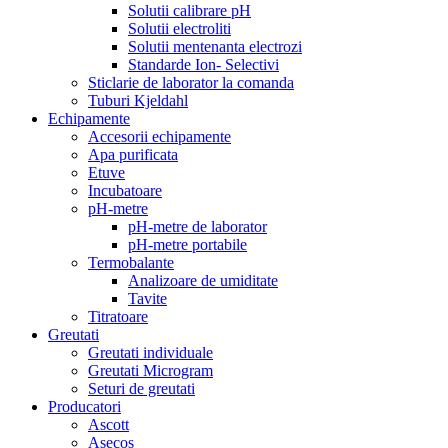
Solutii calibrare pH
Solutii electroliti
Solutii mentenanta electrozi
Standarde Ion- Selectivi
Sticlarie de laborator la comanda
Tuburi Kjeldahl
Echipamente
Accesorii echipamente
Apa purificata
Etuve
Incubatoare
pH-metre
pH-metre de laborator
pH-metre portabile
Termobalante
Analizoare de umiditate
Tavite
Titratoare
Greutati
Greutati individuale
Greutati Microgram
Seturi de greutati
Producatori
Ascott
Asecos