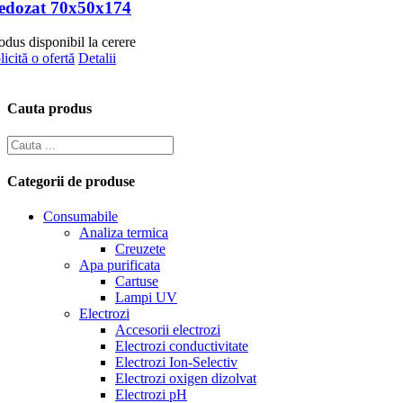
edozat 70x50x174
odus disponibil la cerere
licită o ofertă
Detalii
Cauta produs
Categorii de produse
Consumabile
Analiza termica
Creuzete
Apa purificata
Cartuse
Lampi UV
Electrozi
Accesorii electrozi
Electrozi conductivitate
Electrozi Ion-Selectiv
Electrozi oxigen dizolvat
Electrozi pH