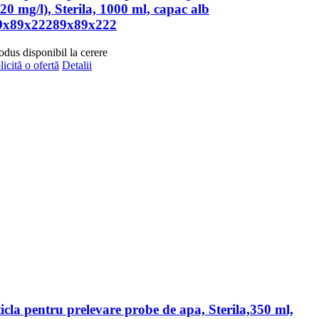
20 mg/l), Sterila, 1000 ml, capac alb
9x89x22289x89x222
odus disponibil la cerere
licită o ofertă
Detalii
ticla pentru prelevare probe de apa, Sterila,350 ml,