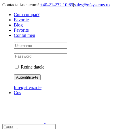
Skip
Contactati-ne acum!
+40-21-232.10.69
|
sales@ofsystems.ro
to
Cum cumpar?
content
Favorite
Blog
Favorite
Contul meu
Retine datele
Inregistreaza-te
Cos
Cautare...