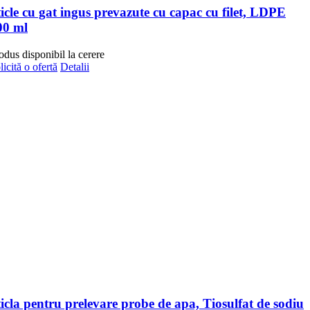
ticle cu gat ingus prevazute cu capac cu filet, LDPE
00 ml
odus disponibil la cerere
licită o ofertă
Detalii
ticla pentru prelevare probe de apa, Tiosulfat de sodiu