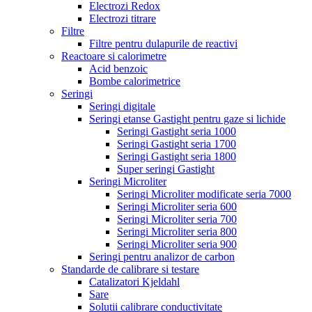
Electrozi Redox
Electrozi titrare
Filtre
Filtre pentru dulapurile de reactivi
Reactoare si calorimetre
Acid benzoic
Bombe calorimetrice
Seringi
Seringi digitale
Seringi etanse Gastight pentru gaze si lichide
Seringi Gastight seria 1000
Seringi Gastight seria 1700
Seringi Gastight seria 1800
Super seringi Gastight
Seringi Microliter
Seringi Microliter modificate seria 7000
Seringi Microliter seria 600
Seringi Microliter seria 700
Seringi Microliter seria 800
Seringi Microliter seria 900
Seringi pentru analizor de carbon
Standarde de calibrare si testare
Catalizatori Kjeldahl
Sare
Solutii calibrare conductivitate