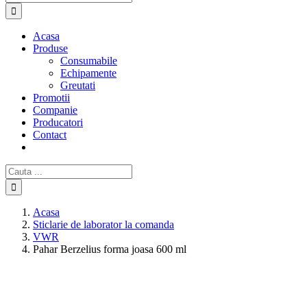
Acasa
Produse
Consumabile
Echipamente
Greutati
Promotii
Companie
Producatori
Contact
Cautare...
Acasa
Sticlarie de laborator la comanda
VWR
Pahar Berzelius forma joasa 600 ml