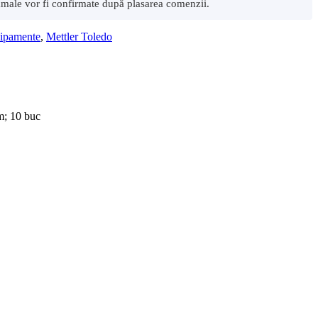
 vamale vor fi confirmate după plasarea comenzii.
hipamente
,
Mettler Toledo
m; 10 buc