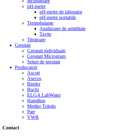
Incubatoare
pH-metre
pH-metre de laborator
pH-metre portabile
Termobalante
Analizoare de umiditate
Tavite
Titratoare
Greutati
Greutati individuale
Greutati Microgram
Seturi de greutati
Producatori
Ascott
Asecos
Binder
Buchi
ELGA LabWater
Hamilton
Mettler Toledo
Parr
VWR
Contact