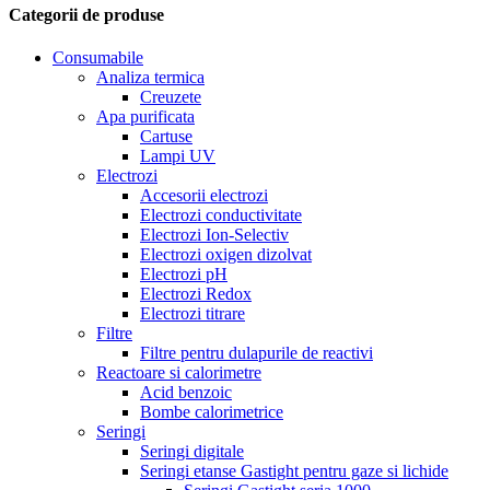
Categorii de produse
Consumabile
Analiza termica
Creuzete
Apa purificata
Cartuse
Lampi UV
Electrozi
Accesorii electrozi
Electrozi conductivitate
Electrozi Ion-Selectiv
Electrozi oxigen dizolvat
Electrozi pH
Electrozi Redox
Electrozi titrare
Filtre
Filtre pentru dulapurile de reactivi
Reactoare si calorimetre
Acid benzoic
Bombe calorimetrice
Seringi
Seringi digitale
Seringi etanse Gastight pentru gaze si lichide