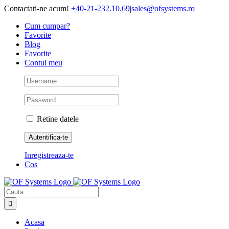
Skip
Contactati-ne acum!
+40-21-232.10.69
|
sales@ofsystems.ro
to
Cum cumpar?
content
Favorite
Blog
Favorite
Contul meu
Retine datele
Inregistreaza-te
Cos
Cautare...
Acasa