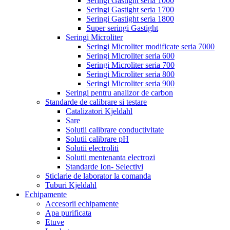
Seringi Gastight seria 1000
Seringi Gastight seria 1700
Seringi Gastight seria 1800
Super seringi Gastight
Seringi Microliter
Seringi Microliter modificate seria 7000
Seringi Microliter seria 600
Seringi Microliter seria 700
Seringi Microliter seria 800
Seringi Microliter seria 900
Seringi pentru analizor de carbon
Standarde de calibrare si testare
Catalizatori Kjeldahl
Sare
Solutii calibrare conductivitate
Solutii calibrare pH
Solutii electroliti
Solutii mentenanta electrozi
Standarde Ion- Selectivi
Sticlarie de laborator la comanda
Tuburi Kjeldahl
Echipamente
Accesorii echipamente
Apa purificata
Etuve