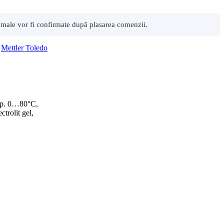
 vamale vor fi confirmate după plasarea comenzii.
,
Mettler Toledo
mp. 0…80°C,
ctrolit gel,