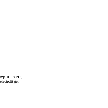
temp. 0…80°C,
lectrolit gel,