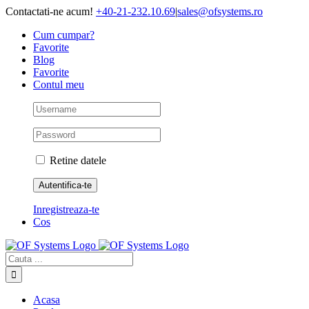
Skip
Contactati-ne acum!
+40-21-232.10.69
|
sales@ofsystems.ro
to
Cum cumpar?
content
Favorite
Blog
Favorite
Contul meu
Retine datele
Inregistreaza-te
Cos
Cautare...
Acasa