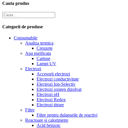
Cauta produs
Categorii de produse
Consumabile
Analiza termica
Creuzete
Apa purificata
Cartuse
Lampi UV
Electrozi
Accesorii electrozi
Electrozi conductivitate
Electrozi Ion-Selectiv
Electrozi oxigen dizolvat
Electrozi pH
Electrozi Redox
Electrozi titrare
Filtre
Filtre pentru dulapurile de reactivi
Reactoare si calorimetre
Acid benzoic