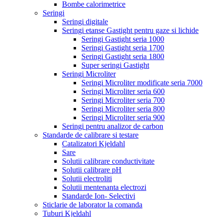
Bombe calorimetrice
Seringi
Seringi digitale
Seringi etanse Gastight pentru gaze si lichide
Seringi Gastight seria 1000
Seringi Gastight seria 1700
Seringi Gastight seria 1800
Super seringi Gastight
Seringi Microliter
Seringi Microliter modificate seria 7000
Seringi Microliter seria 600
Seringi Microliter seria 700
Seringi Microliter seria 800
Seringi Microliter seria 900
Seringi pentru analizor de carbon
Standarde de calibrare si testare
Catalizatori Kjeldahl
Sare
Solutii calibrare conductivitate
Solutii calibrare pH
Solutii electroliti
Solutii mentenanta electrozi
Standarde Ion- Selectivi
Sticlarie de laborator la comanda
Tuburi Kjeldahl