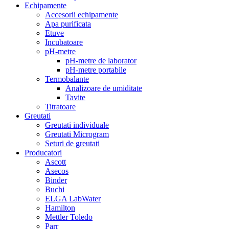
Echipamente
Accesorii echipamente
Apa purificata
Etuve
Incubatoare
pH-metre
pH-metre de laborator
pH-metre portabile
Termobalante
Analizoare de umiditate
Tavite
Titratoare
Greutati
Greutati individuale
Greutati Microgram
Seturi de greutati
Producatori
Ascott
Asecos
Binder
Buchi
ELGA LabWater
Hamilton
Mettler Toledo
Parr