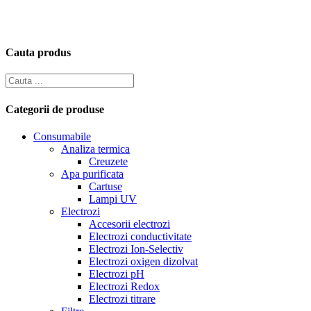
Cauta produs
Categorii de produse
Consumabile
Analiza termica
Creuzete
Apa purificata
Cartuse
Lampi UV
Electrozi
Accesorii electrozi
Electrozi conductivitate
Electrozi Ion-Selectiv
Electrozi oxigen dizolvat
Electrozi pH
Electrozi Redox
Electrozi titrare