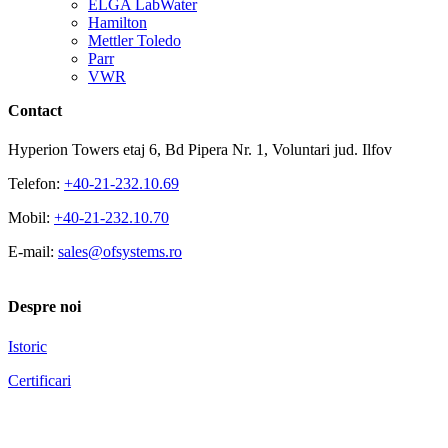
ELGA LabWater
Hamilton
Mettler Toledo
Parr
VWR
Contact
Hyperion Towers etaj 6, Bd Pipera Nr. 1, Voluntari jud. Ilfov
Telefon:
+40-21-232.10.69
Mobil:
+40-21-232.10.70
E-mail:
sales@ofsystems.ro
Despre noi
Istoric
Certificari