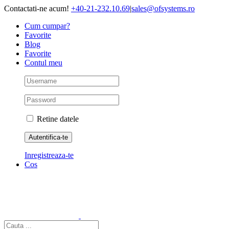
Skip
Contactati-ne acum!
+40-21-232.10.69
|
sales@ofsystems.ro
to
Cum cumpar?
content
Favorite
Blog
Favorite
Contul meu
Retine datele
Inregistreaza-te
Cos
Cautare...