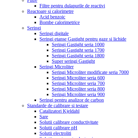
Filtre
Filtre pentru dulapurile de reactivi
Reactoare si calorimetre
Acid benzoic
Bombe calorimetrice
Seringi
Seringi digitale
Seringi etanse Gastight pentru gaze si lichide
Seringi Gastight seria 1000
Seringi Gastight seria 1700
Seringi Gastight seria 1800
Super seringi Gastight
Seringi Microliter
Seringi Microliter modificate seria 7000
Seringi Microliter seria 600
Seringi Microliter seria 700
Seringi Microliter seria 800
Seringi Microliter seria 900
Seringi pentru analizor de carbon
Standarde de calibrare si testare
Catalizatori Kjeldahl
Sare
Solutii calibrare conductivitate
Solutii calibrare pH
Solutii electroliti