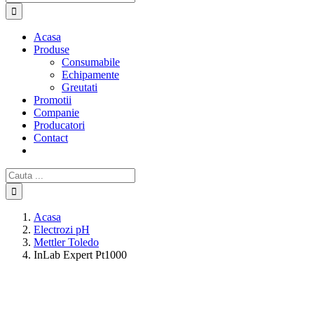
Acasa
Produse
Consumabile
Echipamente
Greutati
Promotii
Companie
Producatori
Contact
Cautare...
Acasa
Electrozi pH
Mettler Toledo
InLab Expert Pt1000