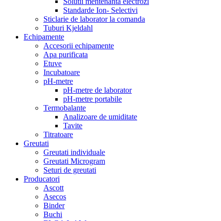
Solutii mentenanta electrozi
Standarde Ion- Selectivi
Sticlarie de laborator la comanda
Tuburi Kjeldahl
Echipamente
Accesorii echipamente
Apa purificata
Etuve
Incubatoare
pH-metre
pH-metre de laborator
pH-metre portabile
Termobalante
Analizoare de umiditate
Tavite
Titratoare
Greutati
Greutati individuale
Greutati Microgram
Seturi de greutati
Producatori
Ascott
Asecos
Binder
Buchi