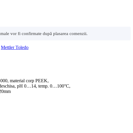
 vamale vor fi confirmate după plasarea comenzii.
,
Mettler Toledo
1000, material corp PEEK,
 deschisa, pH 0…14, temp. 0…100°C,
120mm