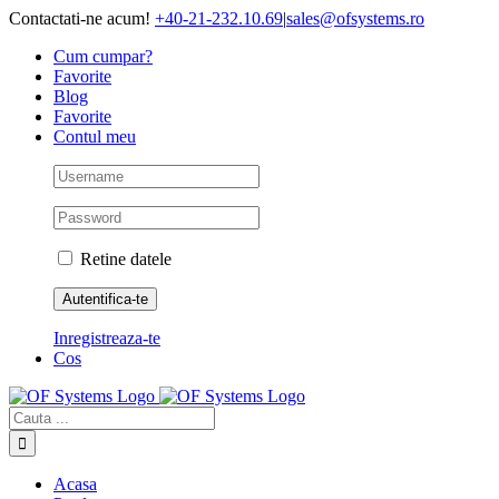
Skip
Contactati-ne acum!
+40-21-232.10.69
|
sales@ofsystems.ro
to
Cum cumpar?
content
Favorite
Blog
Favorite
Contul meu
Retine datele
Inregistreaza-te
Cos
Cautare...
Acasa