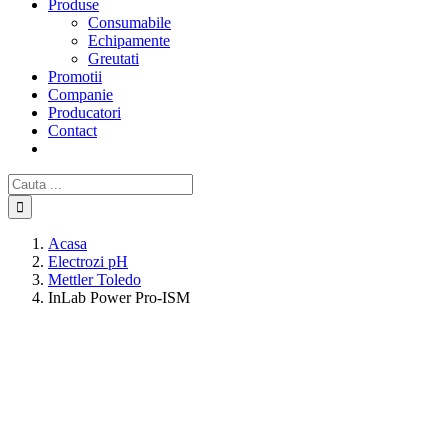
Produse
Consumabile
Echipamente
Greutati
Promotii
Companie
Producatori
Contact
Cautare...
Acasa
Electrozi pH
Mettler Toledo
InLab Power Pro-ISM