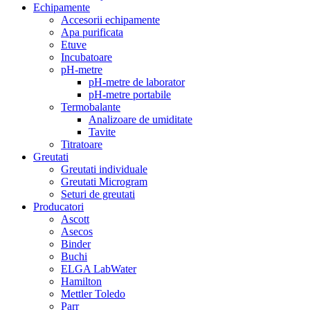
Echipamente
Accesorii echipamente
Apa purificata
Etuve
Incubatoare
pH-metre
pH-metre de laborator
pH-metre portabile
Termobalante
Analizoare de umiditate
Tavite
Titratoare
Greutati
Greutati individuale
Greutati Microgram
Seturi de greutati
Producatori
Ascott
Asecos
Binder
Buchi
ELGA LabWater
Hamilton
Mettler Toledo
Parr