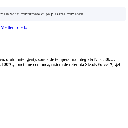
 vamale vor fi confirmate după plasarea comenzii.
,
Mettler Toledo
nzorului inteligent), sonda de temperatura integrata NTC30kΩ,
…100°C, jonctiune ceramica, sistem de referinta SteadyForce™, gel