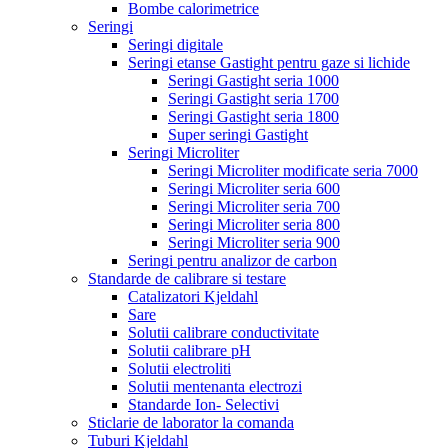
Bombe calorimetrice
Seringi
Seringi digitale
Seringi etanse Gastight pentru gaze si lichide
Seringi Gastight seria 1000
Seringi Gastight seria 1700
Seringi Gastight seria 1800
Super seringi Gastight
Seringi Microliter
Seringi Microliter modificate seria 7000
Seringi Microliter seria 600
Seringi Microliter seria 700
Seringi Microliter seria 800
Seringi Microliter seria 900
Seringi pentru analizor de carbon
Standarde de calibrare si testare
Catalizatori Kjeldahl
Sare
Solutii calibrare conductivitate
Solutii calibrare pH
Solutii electroliti
Solutii mentenanta electrozi
Standarde Ion- Selectivi
Sticlarie de laborator la comanda
Tuburi Kjeldahl