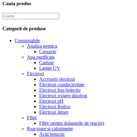
Cauta produs
Categorii de produse
Consumabile
Analiza termica
Creuzete
Apa purificata
Cartuse
Lampi UV
Electrozi
Accesorii electrozi
Electrozi conductivitate
Electrozi Ion-Selectiv
Electrozi oxigen dizolvat
Electrozi pH
Electrozi Redox
Electrozi titrare
Filtre
Filtre pentru dulapurile de reactivi
Reactoare si calorimetre
Acid benzoic