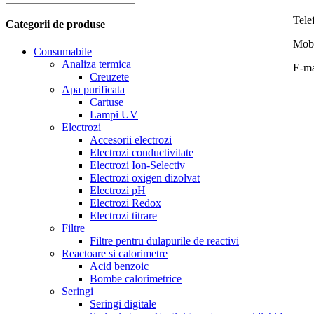
Tele
Categorii de produse
Mob
Consumabile
Analiza termica
E-ma
Creuzete
Apa purificata
Cartuse
Lampi UV
Electrozi
Accesorii electrozi
Electrozi conductivitate
Electrozi Ion-Selectiv
Electrozi oxigen dizolvat
Electrozi pH
Electrozi Redox
Electrozi titrare
Filtre
Filtre pentru dulapurile de reactivi
Reactoare si calorimetre
Acid benzoic
Bombe calorimetrice
Seringi
Seringi digitale