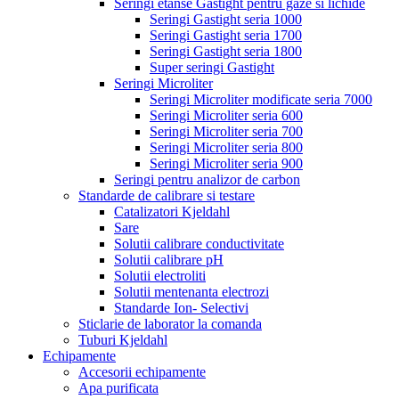
Seringi etanse Gastight pentru gaze si lichide
Seringi Gastight seria 1000
Seringi Gastight seria 1700
Seringi Gastight seria 1800
Super seringi Gastight
Seringi Microliter
Seringi Microliter modificate seria 7000
Seringi Microliter seria 600
Seringi Microliter seria 700
Seringi Microliter seria 800
Seringi Microliter seria 900
Seringi pentru analizor de carbon
Standarde de calibrare si testare
Catalizatori Kjeldahl
Sare
Solutii calibrare conductivitate
Solutii calibrare pH
Solutii electroliti
Solutii mentenanta electrozi
Standarde Ion- Selectivi
Sticlarie de laborator la comanda
Tuburi Kjeldahl
Echipamente
Accesorii echipamente
Apa purificata