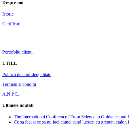
Despre noi
Istoric
Certificari
Portofoliu clienti
UTILE
Politică de confidențialitate
Termeni si conditii
A.N.P.C.
Ultimele noutati
The International Conference “From Science to Guidance and 
Ce sa faci si ce sa nu faci atunci cand lucrezi cu greutati etalon 