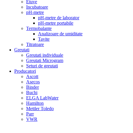
Etuve
Incubatoare
pH-metre
pH-metre de laborator
pH-metre portabile
Termobalante
Analizoare de umiditate
Tavite
Titratoare
Greutati
Greutati individuale
Greutati Microgram
Seturi de greutati
Producatori
Ascott
Asecos
Binder
Buchi
ELGA LabWater
Hamilton
Mettler Toledo
Parr
VWR