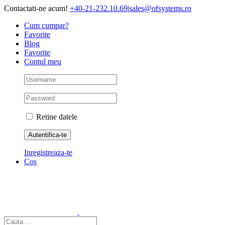
Skip
Contactati-ne acum!
+40-21-232.10.69
|
sales@ofsystems.ro
to
Cum cumpar?
content
Favorite
Blog
Favorite
Contul meu
Retine datele
Inregistreaza-te
Cos
Cautare...