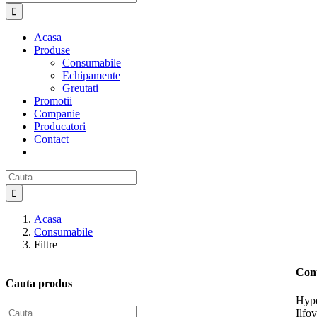
Acasa
Produse
Consumabile
Echipamente
Greutati
Promotii
Companie
Producatori
Contact
Cautare...
Acasa
Consumabile
Filtre
Con
Cauta produs
Hype
Ilfov