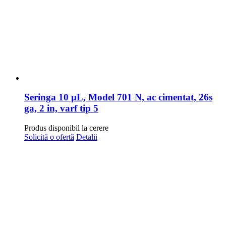
Seringa 10 μL, Model 701 N, ac cimentat, 26s
ga, 2 in, varf tip 5
Produs disponibil la cerere
Solicită o ofertă
Detalii