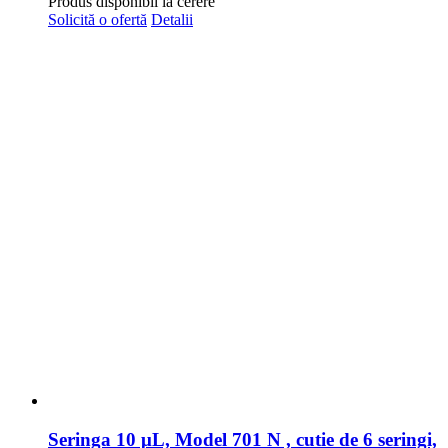
Produs disponibil la cerere
Solicită o ofertă
Detalii
Seringa 10 μL, Model 701 N , cutie de 6 seringi,