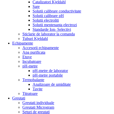
Catalizatori Kjeldahl
Sare
Solutii calibrare conductivitate
Solutii calibrare pH
Solutii electroliti
Solutii mentenanta electrozi
Standarde Ion- Selectivi
Sticlarie de laborator la comanda
Tuburi Kjeldahl
Echipamente
Accesorii echipamente
Apa purificata
Etuve
Incubatoare
pH-metre
pH-metre de laborator
pH-metre portabile
Termobalante
Analizoare de umiditate
Tavite
Titratoare
Greutati
Greutati individuale
Greutati Microgram
Seturi de greutati