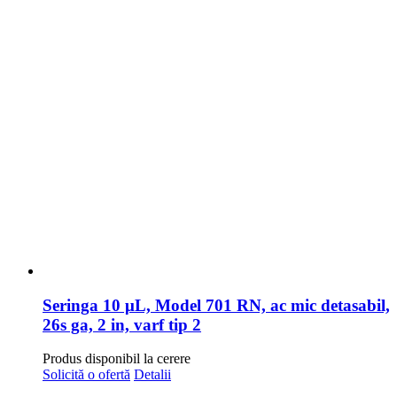
Seringa 10 μL, Model 701 RN, ac mic detasabil,
26s ga, 2 in, varf tip 2
Produs disponibil la cerere
Solicită o ofertă
Detalii