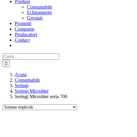
Produse
Consumabile
Echipamente
Greutati
Promotii
Companie
Producatori
Contact
Cautare...
Acasa
Consumabile
Seringi
Seringi Microliter
Seringi Microliter seria 700