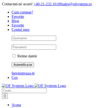
Skip
Contactati-ne acum!
+40-21-232.10.69
|
sales@ofsystems.ro
to
Cum cumpar?
content
Favorite
Blog
Favorite
Contul meu
Retine datele
Inregistreaza-te
Cos
Cautare...
Acasa