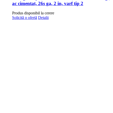
ac cimentat, 26s ga, 2 in, varf tip 2
Produs disponibil la cerere
Solicită o ofertă
Detalii