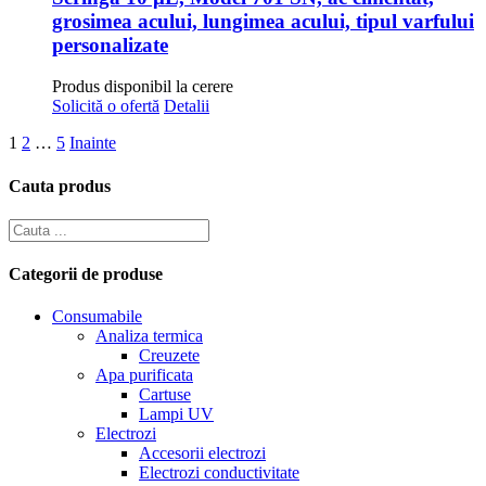
grosimea acului, lungimea acului, tipul varfului
personalizate
Produs disponibil la cerere
Solicită o ofertă
Detalii
1
2
…
5
Inainte
Cauta produs
Categorii de produse
Consumabile
Analiza termica
Creuzete
Apa purificata
Cartuse
Lampi UV
Electrozi
Accesorii electrozi
Electrozi conductivitate