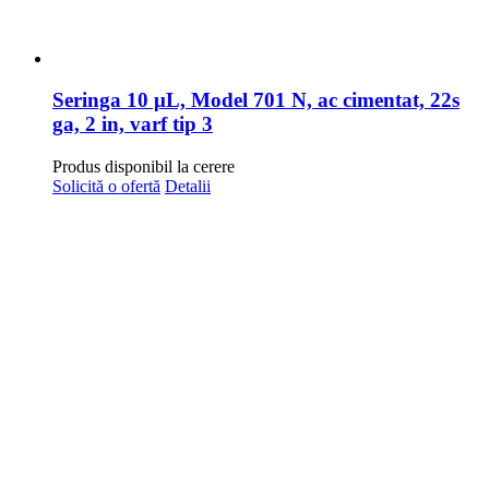
Seringa 10 μL, Model 701 N, ac cimentat, 22s
ga, 2 in, varf tip 3
Produs disponibil la cerere
Solicită o ofertă
Detalii