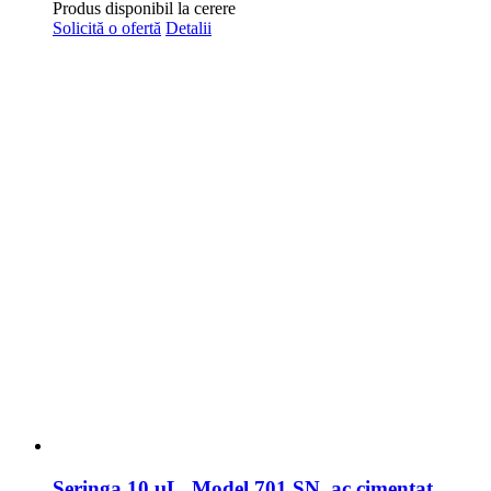
Produs disponibil la cerere
Solicită o ofertă
Detalii
Seringa 10 μL, Model 701 SN, ac cimentat,