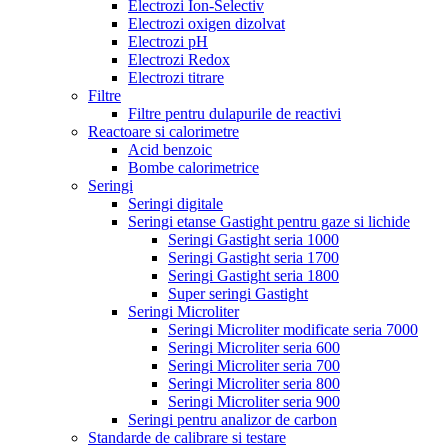
Electrozi Ion-Selectiv
Electrozi oxigen dizolvat
Electrozi pH
Electrozi Redox
Electrozi titrare
Filtre
Filtre pentru dulapurile de reactivi
Reactoare si calorimetre
Acid benzoic
Bombe calorimetrice
Seringi
Seringi digitale
Seringi etanse Gastight pentru gaze si lichide
Seringi Gastight seria 1000
Seringi Gastight seria 1700
Seringi Gastight seria 1800
Super seringi Gastight
Seringi Microliter
Seringi Microliter modificate seria 7000
Seringi Microliter seria 600
Seringi Microliter seria 700
Seringi Microliter seria 800
Seringi Microliter seria 900
Seringi pentru analizor de carbon
Standarde de calibrare si testare