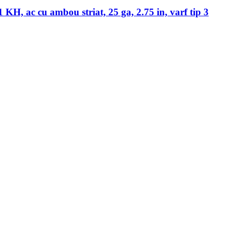
 KH, ac cu ambou striat, 25 ga, 2.75 in, varf tip 3