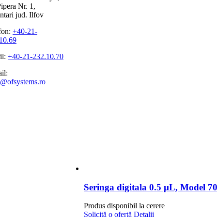
ipera Nr. 1,
tari jud. Ilfov
fon:
+40-21-
10.69
il:
+40-21-232.10.70
il:
s@ofsystems.ro
Seringa digitala 0.5 µL, Model 70
Produs disponibil la cerere
Solicită o ofertă
Detalii