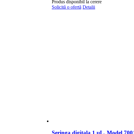
Produs disponibil la cerere
Solicită o ofertă
Detalii
Seringa digitala 1 µL, Model 7001