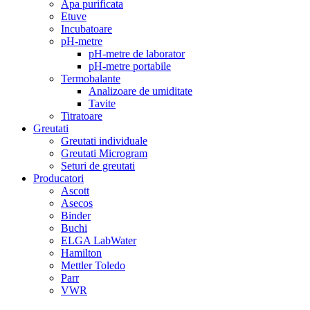
Apa purificata
Etuve
Incubatoare
pH-metre
pH-metre de laborator
pH-metre portabile
Termobalante
Analizoare de umiditate
Tavite
Titratoare
Greutati
Greutati individuale
Greutati Microgram
Seturi de greutati
Producatori
Ascott
Asecos
Binder
Buchi
ELGA LabWater
Hamilton
Mettler Toledo
Parr
VWR