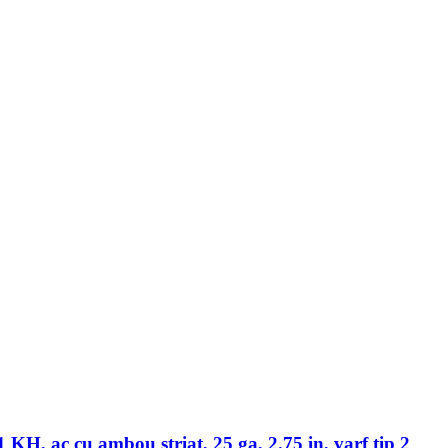
 KH, ac cu ambou striat, 25 ga, 2.75 in, varf tip 2