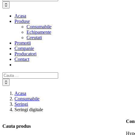
Acasa
Produse
Consumabile
Echipamente
Greutati
Promotii
Companie
Producatori
Contact
Cautare...
Acasa
Consumabile
Seringi
Seringi digitale
Con
Cauta produs
Hype