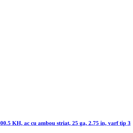
00.5 KH, ac cu ambou striat, 25 ga, 2.75 in, varf tip 3