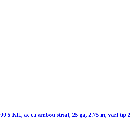
00.5 KH, ac cu ambou striat, 25 ga, 2.75 in, varf tip 2