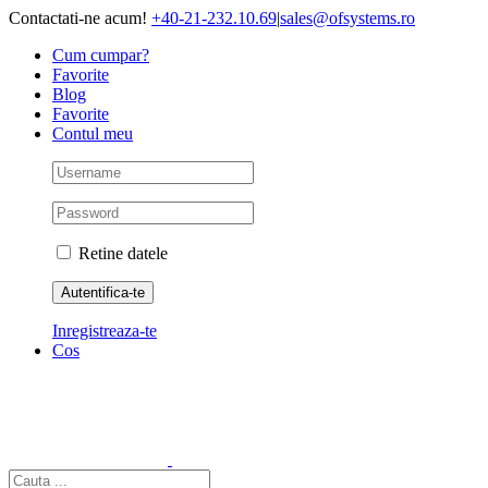
Skip
Contactati-ne acum!
+40-21-232.10.69
|
sales@ofsystems.ro
to
Cum cumpar?
content
Favorite
Blog
Favorite
Contul meu
Retine datele
Inregistreaza-te
Cos
Cautare...