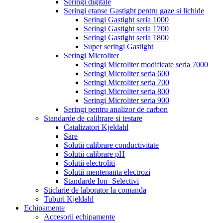
Seringi digitale
Seringi etanse Gastight pentru gaze si lichide
Seringi Gastight seria 1000
Seringi Gastight seria 1700
Seringi Gastight seria 1800
Super seringi Gastight
Seringi Microliter
Seringi Microliter modificate seria 7000
Seringi Microliter seria 600
Seringi Microliter seria 700
Seringi Microliter seria 800
Seringi Microliter seria 900
Seringi pentru analizor de carbon
Standarde de calibrare si testare
Catalizatori Kjeldahl
Sare
Solutii calibrare conductivitate
Solutii calibrare pH
Solutii electroliti
Solutii mentenanta electrozi
Standarde Ion- Selectivi
Sticlarie de laborator la comanda
Tuburi Kjeldahl
Echipamente
Accesorii echipamente