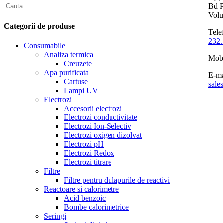
Bd P
Volun
Categorii de produse
Tele
232.
Consumabile
Analiza termica
Mob
Creuzete
Apa purificata
E-ma
Cartuse
sale
Lampi UV
Electrozi
Accesorii electrozi
Electrozi conductivitate
Electrozi Ion-Selectiv
Electrozi oxigen dizolvat
Electrozi pH
Electrozi Redox
Electrozi titrare
Filtre
Filtre pentru dulapurile de reactivi
Reactoare si calorimetre
Acid benzoic
Bombe calorimetrice
Seringi