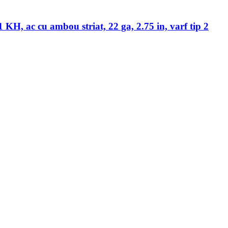
 KH, ac cu ambou striat, 22 ga, 2.75 in, varf tip 2