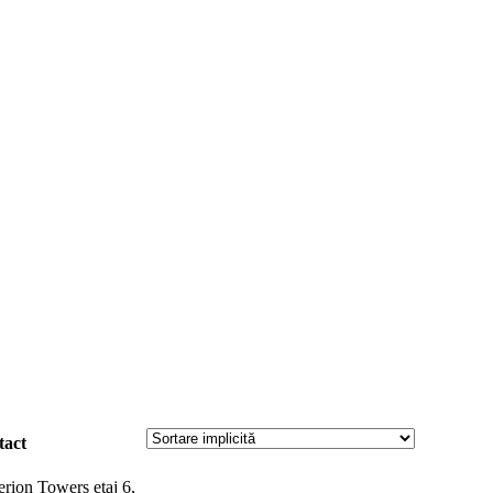
tact
rion Towers etaj 6,