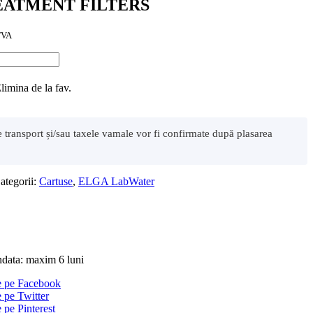
EATMENT FILTERS
TVA
limina de la fav.
de transport și/sau taxele vamale vor fi confirmate după plasarea
ategorii:
Cartuse
,
ELGA LabWater
ndata: maxim 6 luni
ie pe Facebook
e pe Twitter
e pe Pinterest