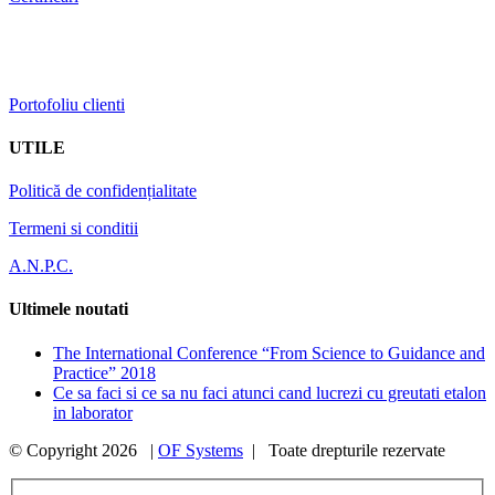
Portofoliu clienti
UTILE
Politică de confidențialitate
Termeni si conditii
A.N.P.C.
Ultimele noutati
The International Conference “From Science to Guidance and
Practice” 2018
Ce sa faci si ce sa nu faci atunci cand lucrezi cu greutati etalon
in laborator
© Copyright
2026 |
OF Systems
| Toate drepturile rezervate