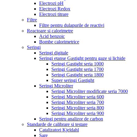
Electrozi pH
Electrozi Redox
Electrozi titrare
Filtre
Filtre pentru dulapurile de reactivi
Reactoare si calorimetre
Acid benzoic
Bombe calorimetrice
Seringi
Seringi digitale
Seringi etanse Gastight pentru gaze si lichide
Seringi Gastight seria 1000
Seringi Gastight seria 1700
Seringi Gastight seria 1800
Super seringi Gastight
Seringi Microliter
Seringi Microliter modificate seria 7000
Seringi Microliter seria 600
Seringi Microliter seria 700
Seringi Microliter seria 800
Seringi Microliter seria 900
Seringi pentru analizor de carbon
Standarde de calibrare si testare
Catalizatori Kjeldahl
Sare