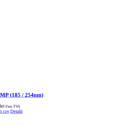
P (185 / 254nm)
lei
Fara TVA
n coș
Detalii