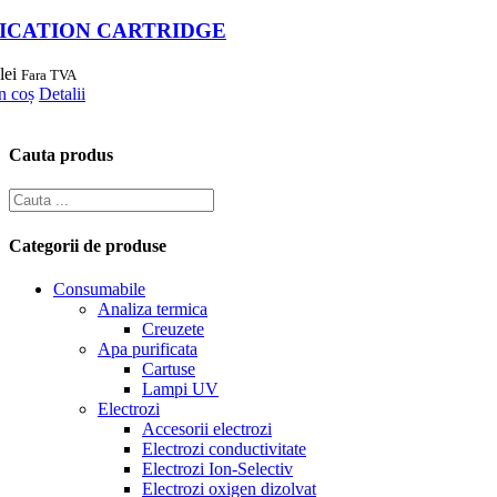
ICATION CARTRIDGE
lei
Fara TVA
n coș
Detalii
Cauta produs
Categorii de produse
Consumabile
Analiza termica
Creuzete
Apa purificata
Cartuse
Lampi UV
Electrozi
Accesorii electrozi
Electrozi conductivitate
Electrozi Ion-Selectiv
Electrozi oxigen dizolvat