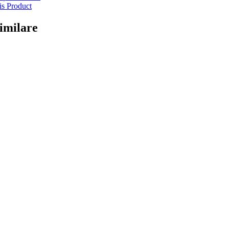
is Product
imilare