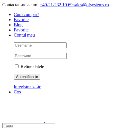
Skip
Contactati-ne acum!
+40-21-232.10.69
|
sales@ofsystems.ro
to
Cum cumpar?
content
Favorite
Blog
Favorite
Contul meu
Retine datele
Inregistreaza-te
Cos
Cautare...