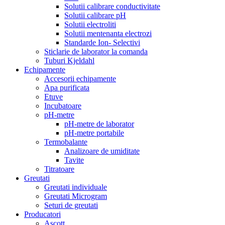
Solutii calibrare conductivitate
Solutii calibrare pH
Solutii electroliti
Solutii mentenanta electrozi
Standarde Ion- Selectivi
Sticlarie de laborator la comanda
Tuburi Kjeldahl
Echipamente
Accesorii echipamente
Apa purificata
Etuve
Incubatoare
pH-metre
pH-metre de laborator
pH-metre portabile
Termobalante
Analizoare de umiditate
Tavite
Titratoare
Greutati
Greutati individuale
Greutati Microgram
Seturi de greutati
Producatori
Ascott