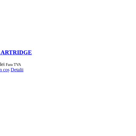
CARTRIDGE
lei
Fara TVA
n coș
Detalii