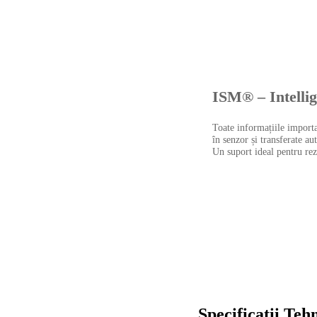
ISM® – Intelli
Toate informațiile importa
în senzor și transferate au
Un suport ideal pentru rezu
Specificatii Teh