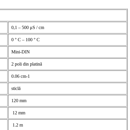
0,1 – 500 μS / cm
0 ° C – 100 ° C
Mini-DIN
2 poli din platină
0.06 cm-1
sticlă
120 mm
12 mm
1.2 m