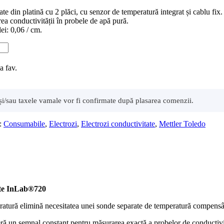
te din platină cu 2 plăci, cu senzor de temperatură integrat și cablu fix.
ea conductivității în probele de apă pură.
ei: 0,06 / cm.
a fav.
t și/sau taxele vamale vor fi confirmate după plasarea comenzii.
i:
Consumabile
,
Electrozi
,
Electrozi conductivitate
,
Mettler Toledo
ate InLab®720
ratură elimină necesitatea unei sonde separate de temperatură compensând
ră un semnal constant pentru măsurarea exactă a probelor de conductivi