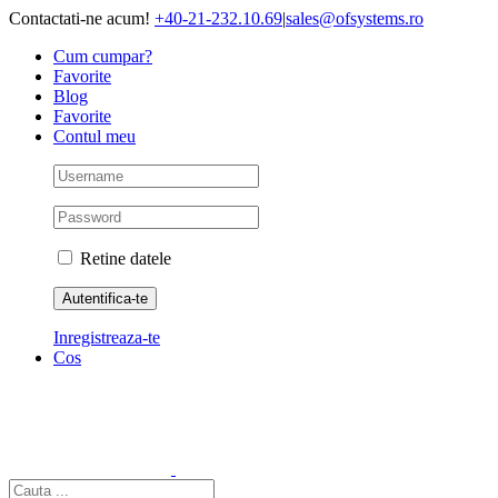
Skip
Contactati-ne acum!
+40-21-232.10.69
|
sales@ofsystems.ro
to
Cum cumpar?
content
Favorite
Blog
Favorite
Contul meu
Retine datele
Inregistreaza-te
Cos
Cautare...