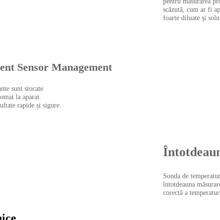
pentru măsurarea pro
scăzută, cum ar fi ap
foarte diluate și sol
gent Sensor Management
nte sunt stocate
tomat la aparat.
ltate rapide și sigure.
Întotdeau
Sonda de temperatur
întotdeauna măsurar
corectă a temperaturi
nice