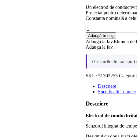
Un electrod de conductivita
Proiectat pentru determinar
Constanta nominală a celul
Cantitate
Electrod
Adaugă în coș
de
Adauga la fav.
Elimina de l
conductivitate
Adauga la fav.
InLab
720
ℹ️ Costurile de transpor
SKU:
51302255
Categori
Descriere
Specificatii Tehnice
Descriere
Electrod de conductivit
Senzorul integrat de tempe
Designul cu două plăci ofe