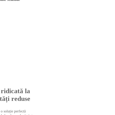
ridicată la
tăți reduse
 o soluție perfectă