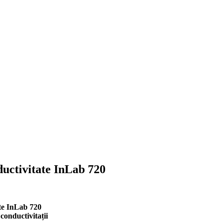
ductivitate InLab 720
te InLab 720
conductivitații