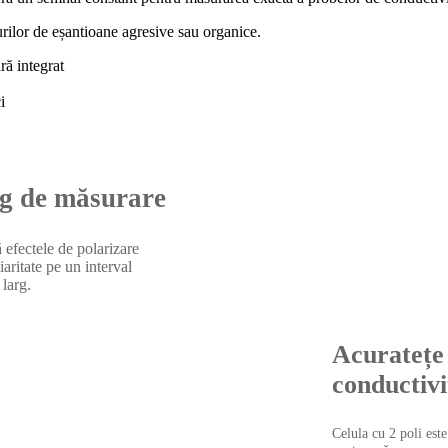
purilor de eșantioane agresive sau organice.
ă integrat
i
g de măsurare
 efectele de polarizare
iaritate pe un interval
 larg.
Acuratețe 
conductivi
Celula cu 2 poli este