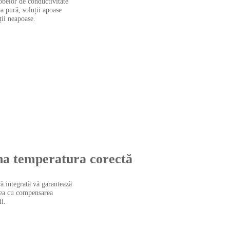
belor de conductivitate
a pură, soluții apoase
uții neapoase.
na temperatura corectă
ă integrată vă garantează
ea cu compensarea
i.