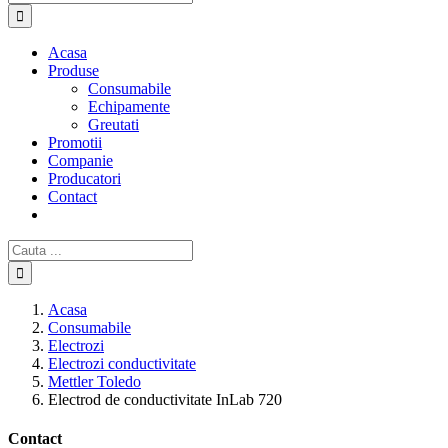
Acasa
Produse
Consumabile
Echipamente
Greutati
Promotii
Companie
Producatori
Contact
Cautare...
Acasa
Consumabile
Electrozi
Electrozi conductivitate
Mettler Toledo
Electrod de conductivitate InLab 720
Contact