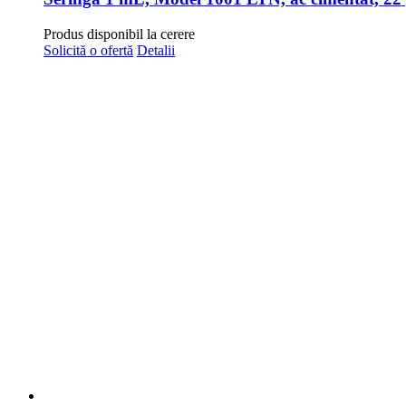
Seringa 1 mL, Model 1001 LTN, ac cimentat, 22 ga