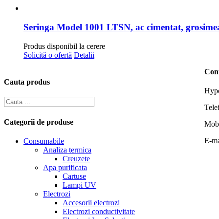
Produs disponibil la cerere
Solicită o ofertă
Detalii
Con
Cauta produs
Hype
Tele
Categorii de produse
Mob
E-ma
Consumabile
Analiza termica
Creuzete
Apa purificata
Cartuse
Lampi UV
Electrozi
Accesorii electrozi
Electrozi conductivitate
Electrozi Ion-Selectiv
Electrozi oxigen dizolvat
Electrozi pH
Electrozi Redox