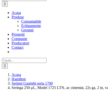
Produse
Consumabile
Echipamente
Greutati
Promotii
Companie
Producatori
Contact
Cautare...
Acasa
Hamilton
Seringi Gastight seria 1700
Seringa 250 μL, Model 1725 LTN, ac cimentat, 22s ga, 2 in, var