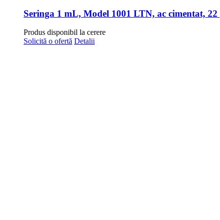
Produs disponibil la cerere
Solicită o ofertă
Detalii
Seringa Model 1001 LTSN, ac cimentat, grosimea a