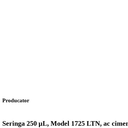
Producator
Seringa 250 μL, Model 1725 LTN, ac cimentat
Produs disponibil la cerere
Solicită o ofertă