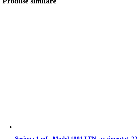
Seringa 1 mL, Model 1001 LTN, ac cimentat, 22 ga
Produs disponibil la cerere
Solicită o ofertă
Detalii