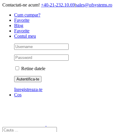
Skip
Contactati-ne acum!
+40-21-232.10.69
|
sales@ofsystems.ro
to
Cum cumpar?
content
Favorite
Blog
Favorite
Contul meu
Retine datele
Inregistreaza-te
Cos
Cautare...
Acasa