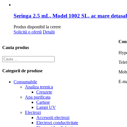
Seringa 2.5 mL, Model 1002 SL, ac mare detasabil
Produs disponibil la cerere
Solicită o ofertă
Detalii
Con
Cauta produs
Hype
Tele
Categorii de produse
Mob
E-ma
Consumabile
Analiza termica
Creuzete
Apa purificata
Cartuse
Lampi UV
Electrozi
Accesorii electrozi
Electrozi conductivitate