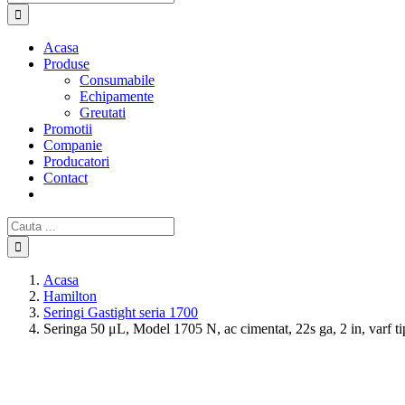
Acasa
Produse
Consumabile
Echipamente
Greutati
Promotii
Companie
Producatori
Contact
Cautare...
Acasa
Hamilton
Seringi Gastight seria 1700
Seringa 50 μL, Model 1705 N, ac cimentat, 22s ga, 2 in, varf ti