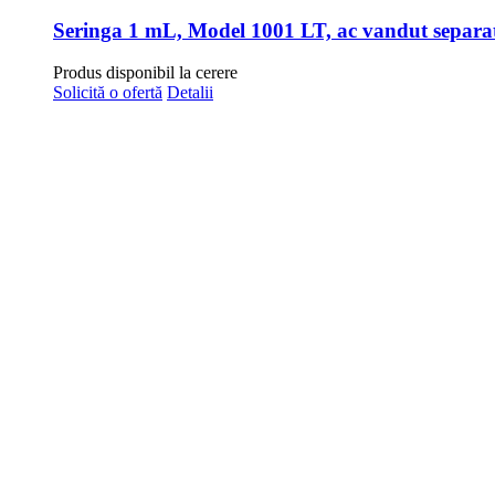
Seringa 1 mL, Model 1001 LT, ac vandut separa
Produs disponibil la cerere
Solicită o ofertă
Detalii