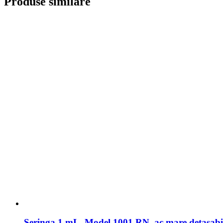
Produse similare
Seringa 1 mL, Model 1001 RN, ac mare detasabil, 