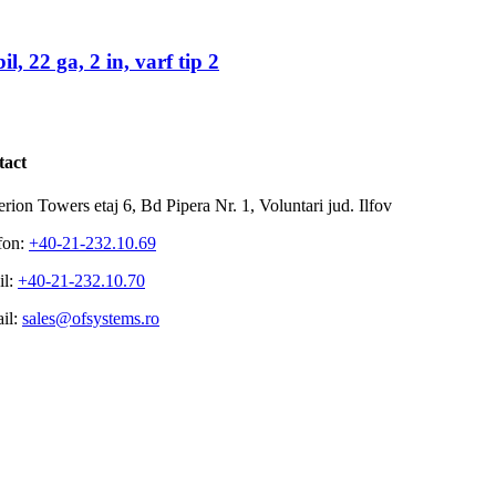
, 22 ga, 2 in, varf tip 2
tact
rion Towers etaj 6, Bd Pipera Nr. 1, Voluntari jud. Ilfov
fon:
+40-21-232.10.69
il:
+40-21-232.10.70
il:
sales@ofsystems.ro