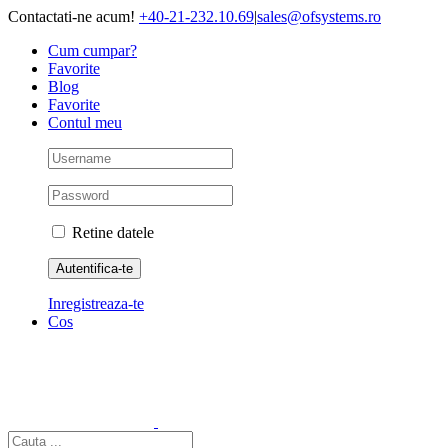
Skip
Contactati-ne acum!
+40-21-232.10.69
|
sales@ofsystems.ro
to
Cum cumpar?
content
Favorite
Blog
Favorite
Contul meu
Retine datele
Inregistreaza-te
Cos
Cautare...