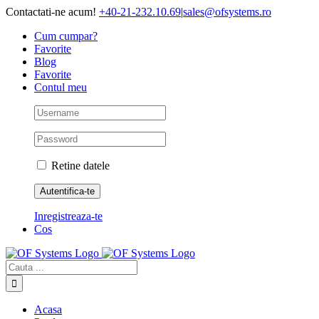
Skip
Contactati-ne acum!
+40-21-232.10.69
|
sales@ofsystems.ro
to
Cum cumpar?
content
Favorite
Blog
Favorite
Contul meu
Retine datele
Inregistreaza-te
Cos
Cautare...
Acasa