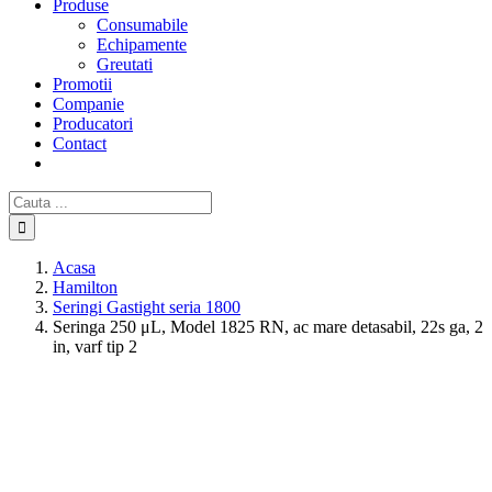
Produse
Consumabile
Echipamente
Greutati
Promotii
Companie
Producatori
Contact
Cautare...
Acasa
Hamilton
Seringi Gastight seria 1800
Seringa 250 μL, Model 1825 RN, ac mare detasabil, 22s ga, 2
in, varf tip 2