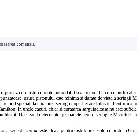
 plasarea comenzii.
incorporeaza un piston din otel inoxidabil fixat manual cu un cilindru al 
spunzatoare, uzura pistonului este minima si durata de viata a seringii Mic
s, in mod special, la curatarea seringii dupa fiecare folosire. Pentru mai 
Hamilton. In unele cazuri, chiar si curatarea sarguincioasa nu este sufici
on blocat. Daca sunt deteriorate, pistoanele pentru seringile Microliter nu
asta serie de seringi este ideala pentru distribuirea volumelor de la 0.5