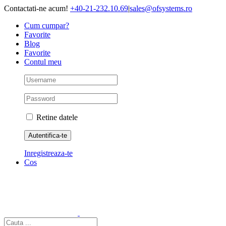
Skip
Contactati-ne acum!
+40-21-232.10.69
|
sales@ofsystems.ro
to
Cum cumpar?
content
Favorite
Blog
Favorite
Contul meu
Retine datele
Inregistreaza-te
Cos
Cautare...