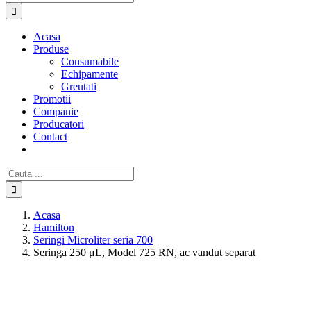
Acasa
Produse
Consumabile
Echipamente
Greutati
Promotii
Companie
Producatori
Contact
Cautare...
Acasa
Hamilton
Seringi Microliter seria 700
Seringa 250 μL, Model 725 RN, ac vandut separat