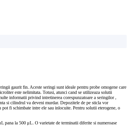
seringii gaurit fin. Aceste seringi sunt ideale pentru probe omogene care
roliter este nelimitata. Totusi, atunci cand se utilizeaza solutii
multe informatii privind intretinerea corespunzatoare a seringilor ,
enta si cilindrul va deveni murdar. Depozitele de pe sticla vor
 pot fi schimbate intre ele sau inlocuite. Pentru solutii eterogene, o
 μL pana la 500 μL. O varietate de terminatii diferite si numeroase