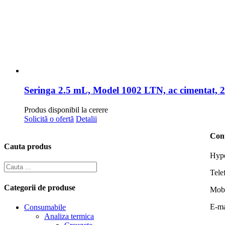
Seringa 2.5 mL, Model 1002 LTN, ac cimentat, 22 
Produs disponibil la cerere
Solicită o ofertă
Detalii
Con
Cauta produs
Hype
Tele
Categorii de produse
Mob
E-ma
Consumabile
Analiza termica