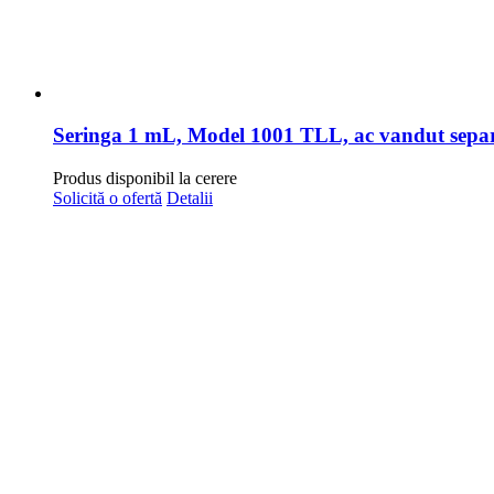
Seringa 1 mL, Model 1001 TLL, ac vandut sepa
Produs disponibil la cerere
Solicită o ofertă
Detalii