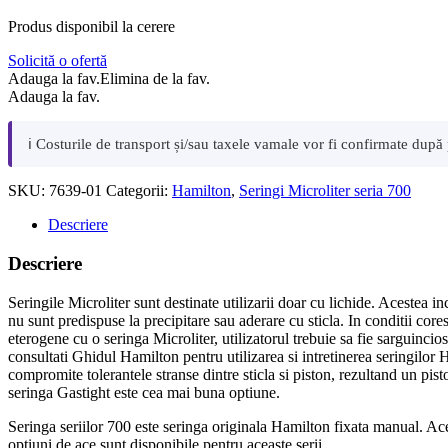
Produs disponibil la cerere
Solicită o ofertă
Adauga la fav.
Elimina de la fav.
Adauga la fav.
ℹ️ Costurile de transport și/sau taxele vamale vor fi confirmate după
SKU:
7639-01
Categorii:
Hamilton
,
Seringi Microliter seria 700
Descriere
Descriere
Seringile Microliter sunt destinate utilizarii doar cu lichide. Acestea 
nu sunt predispuse la precipitare sau aderare cu sticla. In conditii core
eterogene cu o seringa Microliter, utilizatorul trebuie sa fie sarguincio
consultati Ghidul Hamilton pentru utilizarea si intretinerea seringilor 
compromite tolerantele stranse dintre sticla si piston, rezultand un pist
seringa Gastight este cea mai buna optiune.
Seringa seriilor 700 este seringa originala Hamilton fixata manual. Ace
optiuni de ace sunt disponibile pentru aceaste serii.