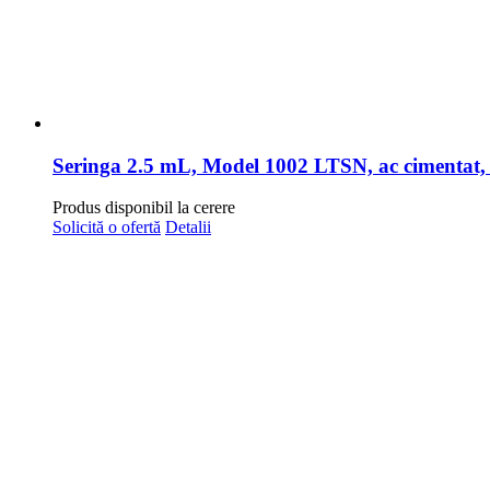
Seringa 2.5 mL, Model 1002 LTSN, ac cimentat, g
Produs disponibil la cerere
Solicită o ofertă
Detalii