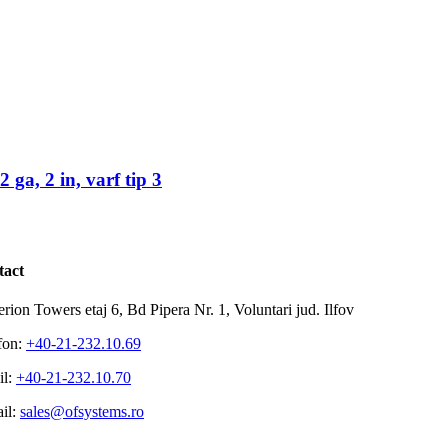
ga, 2 in, varf tip 3
tact
rion Towers etaj 6, Bd Pipera Nr. 1, Voluntari jud. Ilfov
fon:
+40-21-232.10.69
il:
+40-21-232.10.70
il:
sales@ofsystems.ro