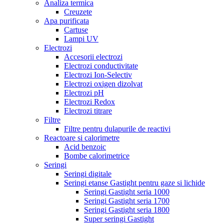
Analiza termica
Creuzete
Apa purificata
Cartuse
Lampi UV
Electrozi
Accesorii electrozi
Electrozi conductivitate
Electrozi Ion-Selectiv
Electrozi oxigen dizolvat
Electrozi pH
Electrozi Redox
Electrozi titrare
Filtre
Filtre pentru dulapurile de reactivi
Reactoare si calorimetre
Acid benzoic
Bombe calorimetrice
Seringi
Seringi digitale
Seringi etanse Gastight pentru gaze si lichide
Seringi Gastight seria 1000
Seringi Gastight seria 1700
Seringi Gastight seria 1800
Super seringi Gastight