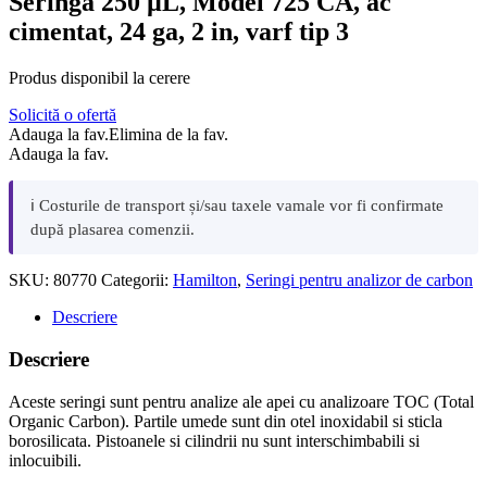
Seringa 250 µL, Model 725 CA, ac
cimentat, 24 ga, 2 in, varf tip 3
Produs disponibil la cerere
Solicită o ofertă
Adauga la fav.
Elimina de la fav.
Adauga la fav.
ℹ️ Costurile de transport și/sau taxele vamale vor fi confirmate
după plasarea comenzii.
SKU:
80770
Categorii:
Hamilton
,
Seringi pentru analizor de carbon
Descriere
Descriere
Aceste seringi sunt pentru analize ale apei cu analizoare TOC (Total
Organic Carbon). Partile umede sunt din otel inoxidabil si sticla
borosilicata. Pistoanele si cilindrii nu sunt interschimbabili si
inlocuibili.