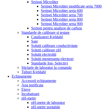
Seringi Microliter
Seringi Microliter modificate seria 7000
Seringi Microliter seria 600
Seringi Microliter seria 700
Seringi Microliter seria 800
Seringi Microliter seria 900
Seringi pentru analizor de carbon
Standarde de calibrare si testare
Catalizatori Kjeldahl
Sare
Solutii calibrare conductivitate
Solutii calibrare pH
Solutii electroliti
Solutii mentenanta electrozi
Standarde Ion- Selectivi
Sticlarie de laborator la comanda
Tuburi Kjeldahl
Echipamente
Accesorii echipamente
Apa purificata
Etuve
Incubatoare
pH-metre
pH-metre de laborator
pH-metre portabile