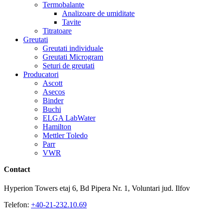
Termobalante
Analizoare de umiditate
Tavite
Titratoare
Greutati
Greutati individuale
Greutati Microgram
Seturi de greutati
Producatori
Ascott
Asecos
Binder
Buchi
ELGA LabWater
Hamilton
Mettler Toledo
Parr
VWR
Contact
Hyperion Towers etaj 6, Bd Pipera Nr. 1, Voluntari jud. Ilfov
Telefon:
+40-21-232.10.69