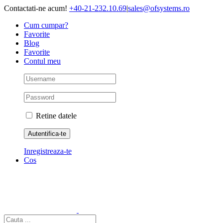
Skip
Contactati-ne acum!
+40-21-232.10.69
|
sales@ofsystems.ro
to
Cum cumpar?
content
Favorite
Blog
Favorite
Contul meu
Retine datele
Inregistreaza-te
Cos
Cautare...