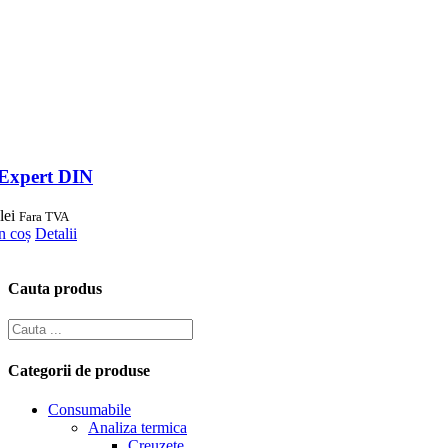
Expert DIN
lei
Fara TVA
n coș
Detalii
Cauta produs
Categorii de produse
Consumabile
Analiza termica
Creuzete