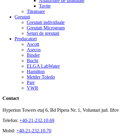
Analizoare de umiditate
Tavite
Titratoare
Greutati
Greutati individuale
Greutati Microgram
Seturi de greutati
Producatori
Ascott
Asecos
Binder
Buchi
ELGA LabWater
Hamilton
Mettler Toledo
Parr
VWR
Contact
Hyperion Towers etaj 6, Bd Pipera Nr. 1, Voluntari jud. Ilfov
Telefon:
+40-21-232.10.69
Mobil:
+40-21-232.10.70