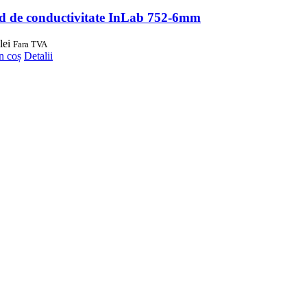
od de conductivitate InLab 752-6mm
lei
Fara TVA
n coș
Detalii