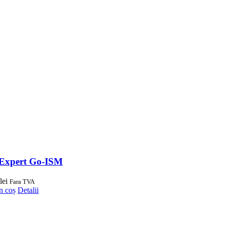
Expert Go-ISM
lei
Fara TVA
n coș
Detalii