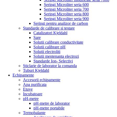
Seringi Microliter seria 600
Seringi Microliter seria 700
Seringi Microliter seria 800
Seringi Microliter seria 900
Seringi pentru analizor de carbon
Standarde de calibrare si testare
Catalizatori Kjeldahl
Sare
Solutii calibrare conductivitate
Solutii calibrare pH
Solutii electroliti
Solutii mentenanta electrozi
Standarde Ion- Selectivi
Sticlarie de laborator la comanda
Tuburi Kjeldahl
Echipamente
Accesorii echipamente
Apa purificata
Etuve
Incubatoare
pH-metre
pH-metre de laborator
pH-metre portabile
Termobalante