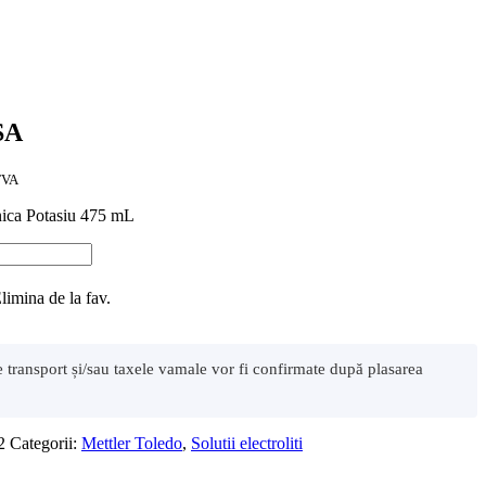
SA
TVA
onica Potasiu 475 mL
limina de la fav.
de transport și/sau taxele vamale vor fi confirmate după plasarea
2
Categorii:
Mettler Toledo
,
Solutii electroliti