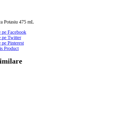
ica Potasiu 475 mL
ie pe Facebook
e pe Twitter
e pe Pinterest
is Product
imilare