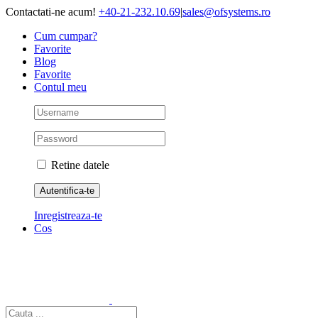
Skip
Contactati-ne acum!
+40-21-232.10.69
|
sales@ofsystems.ro
to
Cum cumpar?
content
Favorite
Blog
Favorite
Contul meu
Retine datele
Inregistreaza-te
Cos
Cautare...