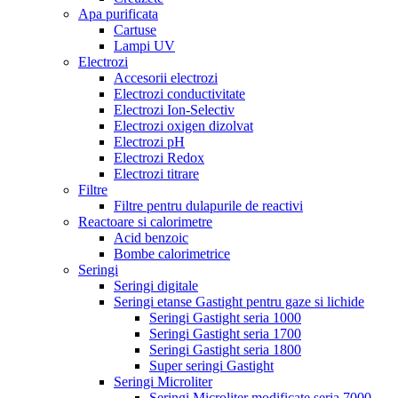
Apa purificata
Cartuse
Lampi UV
Electrozi
Accesorii electrozi
Electrozi conductivitate
Electrozi Ion-Selectiv
Electrozi oxigen dizolvat
Electrozi pH
Electrozi Redox
Electrozi titrare
Filtre
Filtre pentru dulapurile de reactivi
Reactoare si calorimetre
Acid benzoic
Bombe calorimetrice
Seringi
Seringi digitale
Seringi etanse Gastight pentru gaze si lichide
Seringi Gastight seria 1000
Seringi Gastight seria 1700
Seringi Gastight seria 1800
Super seringi Gastight
Seringi Microliter
Seringi Microliter modificate seria 7000