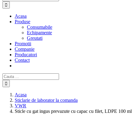
Acasa
Produse
Consumabile
Echipamente
Greutati
Promotii
Companie
Producatori
Contact
Cautare...
Acasa
Sticlarie de laborator la comanda
VWR
Sticle cu gat ingus prevazute cu capac cu filet, LDPE 100 ml