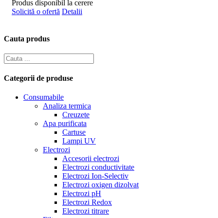
Produs disponibil la cerere
Solicită o ofertă
Detalii
Cauta produs
Categorii de produse
Consumabile
Analiza termica
Creuzete
Apa purificata
Cartuse
Lampi UV
Electrozi
Accesorii electrozi
Electrozi conductivitate
Electrozi Ion-Selectiv
Electrozi oxigen dizolvat
Electrozi pH
Electrozi Redox
Electrozi titrare