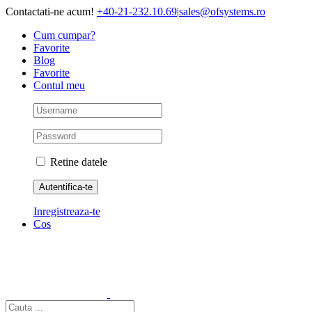
Skip
Contactati-ne acum!
+40-21-232.10.69
|
sales@ofsystems.ro
to
Cum cumpar?
content
Favorite
Blog
Favorite
Contul meu
Retine datele
Inregistreaza-te
Cos
Cautare...