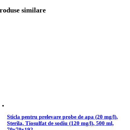
roduse similare
Sticla pentru prelevare probe de apa (20 mg/l),
Sterila, Tiosulfat de sodiu (120 mg/l), 500 ml,
70x70x192