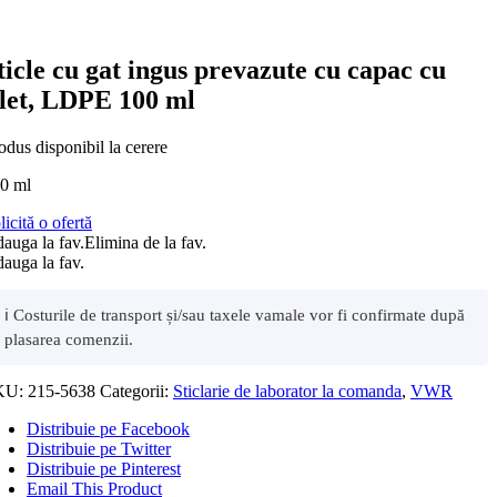
ticle cu gat ingus prevazute cu capac cu
ilet, LDPE 100 ml
odus disponibil la cerere
0 ml
licită o ofertă
auga la fav.
Elimina de la fav.
auga la fav.
ℹ️ Costurile de transport și/sau taxele vamale vor fi confirmate după
plasarea comenzii.
KU:
215-5638
Categorii:
Sticlarie de laborator la comanda
,
VWR
Distribuie pe Facebook
Distribuie pe Twitter
Distribuie pe Pinterest
Email This Product