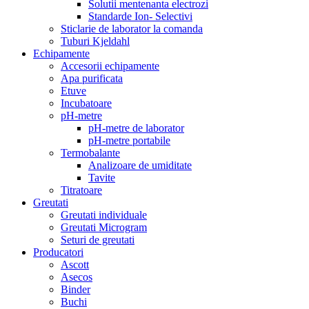
Solutii mentenanta electrozi
Standarde Ion- Selectivi
Sticlarie de laborator la comanda
Tuburi Kjeldahl
Echipamente
Accesorii echipamente
Apa purificata
Etuve
Incubatoare
pH-metre
pH-metre de laborator
pH-metre portabile
Termobalante
Analizoare de umiditate
Tavite
Titratoare
Greutati
Greutati individuale
Greutati Microgram
Seturi de greutati
Producatori
Ascott
Asecos
Binder
Buchi