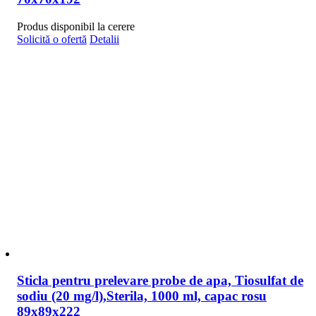
Produs disponibil la cerere
Solicită o ofertă
Detalii
Sticla pentru prelevare probe de apa, Tiosulfat de
sodiu (20 mg/l),Sterila, 1000 ml, capac rosu
89x89x222