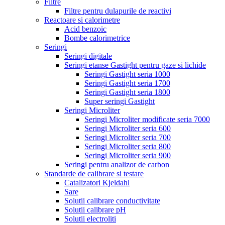
Filtre
Filtre pentru dulapurile de reactivi
Reactoare si calorimetre
Acid benzoic
Bombe calorimetrice
Seringi
Seringi digitale
Seringi etanse Gastight pentru gaze si lichide
Seringi Gastight seria 1000
Seringi Gastight seria 1700
Seringi Gastight seria 1800
Super seringi Gastight
Seringi Microliter
Seringi Microliter modificate seria 7000
Seringi Microliter seria 600
Seringi Microliter seria 700
Seringi Microliter seria 800
Seringi Microliter seria 900
Seringi pentru analizor de carbon
Standarde de calibrare si testare
Catalizatori Kjeldahl
Sare
Solutii calibrare conductivitate
Solutii calibrare pH
Solutii electroliti