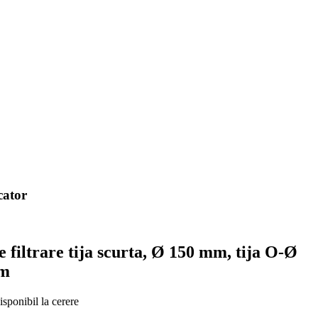
cator
e filtrare tija scurta, Ø 150 mm, tija O-Ø
m
sponibil la cerere