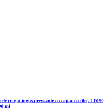
ticle cu gat ingus prevazute cu capac cu filet, LDPE
00 ml