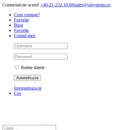
Skip
Contactati-ne acum!
+40-21-232.10.69
|
sales@ofsystems.ro
to
Cum cumpar?
content
Favorite
Blog
Favorite
Contul meu
Retine datele
Inregistreaza-te
Cos
Cautare...