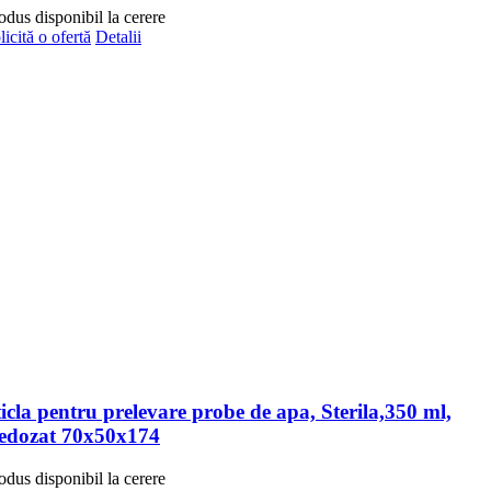
odus disponibil la cerere
licită o ofertă
Detalii
ticla pentru prelevare probe de apa, Sterila,350 ml,
edozat 70x50x174
odus disponibil la cerere