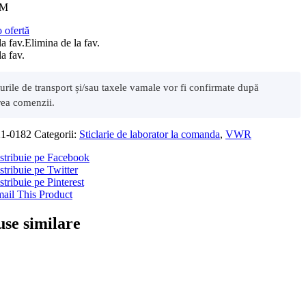
MM
o ofertă
a fav.
Elimina de la fav.
a fav.
sturile de transport și/sau taxele vamale vor fi confirmate după
rea comenzii.
21-0182
Categorii:
Sticlarie de laborator la comanda
,
VWR
stribuie pe Facebook
stribuie pe Twitter
stribuie pe Pinterest
ail This Product
se similare