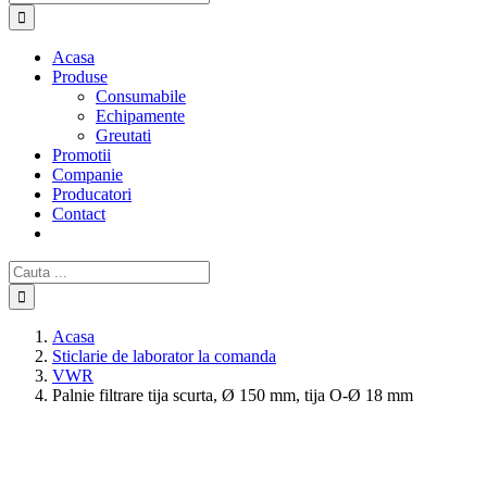
Acasa
Produse
Consumabile
Echipamente
Greutati
Promotii
Companie
Producatori
Contact
Cautare...
Acasa
Sticlarie de laborator la comanda
VWR
Palnie filtrare tija scurta, Ø 150 mm, tija O-Ø 18 mm