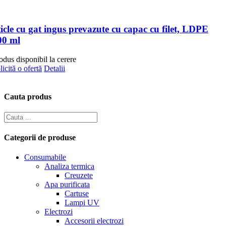
ticle cu gat ingus prevazute cu capac cu filet, LDPE
00 ml
odus disponibil la cerere
licită o ofertă
Detalii
Cauta produs
Categorii de produse
Consumabile
Analiza termica
Creuzete
Apa purificata
Cartuse
Lampi UV
Electrozi
Accesorii electrozi