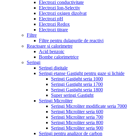
Electrozi conductivitate
Electrozi Ion-Selectiv
Electrozi oxigen dizolvat
Electrozi pH
Electrozi Redox
Electrozi titrare
Filtre
Filtre pentru dulapurile de reactivi
Reactoare si calorimetre
Acid benzoic
Bombe calorimetrice
Seringi
Seringi digitale
Seringi etanse Gastight pentru gaze si lichide
Seringi Gastight seria 1000
Seringi Gastight seria 1700
Seringi Gastight seria 1800
Super seringi Gastight
Seringi Microliter
Seringi Microliter modificate seria 7000
Seringi Microliter seria 600
Seringi Microliter seria 700
Seringi Microliter seria 800
Seringi Microliter seria 900
Seringi pentru analizor de carbon