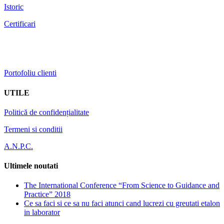
Istoric
Certificari
Portofoliu clienti
UTILE
Politică de confidențialitate
Termeni si conditii
A.N.P.C.
Ultimele noutati
The International Conference “From Science to Guidance and
Practice” 2018
Ce sa faci si ce sa nu faci atunci cand lucrezi cu greutati etalon
in laborator