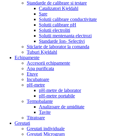
Standarde de calibrare si testare
Catalizatori Kjeldahl
Sare
Solutii calibrare conductivitate
Solutii calibrare pH
Solutii electroliti
Solutii mentenanta electrozi
Standarde Ion- Selectivi
Sticlarie de laborator la comanda
Tuburi Kjeldahl
Echipamente
Accesorii echipamente
Apa purificata
Etuve
Incubatoare
pH-metre
pH-metre de laborator
pH-metre portabile
Termobalante
Analizoare de umiditate
Tavite
Titratoare
Greutati
Greutati individuale
Greutati Microgram