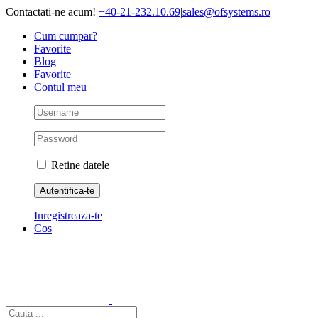
Skip
Contactati-ne acum!
+40-21-232.10.69
|
sales@ofsystems.ro
to
Cum cumpar?
content
Favorite
Blog
Favorite
Contul meu
Retine datele
Inregistreaza-te
Cos
Cautare...