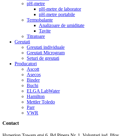
pH-metre
pH-metre de laborator
pH-metre portabile
Termobalante
Analizoare de umiditate
Tavite
Titratoare
Greutati
Greutati individuale
Greutati Microgram
Seturi de greutati
Producatori
Ascott
Asecos
Binder
Buchi
ELGA LabWater
Hamilton
Mettler Toledo
Parr
VWR
Contact
Hyperion Towers etaj 6, Bd Pipera Nr. 1, Voluntari jud. Ilfov