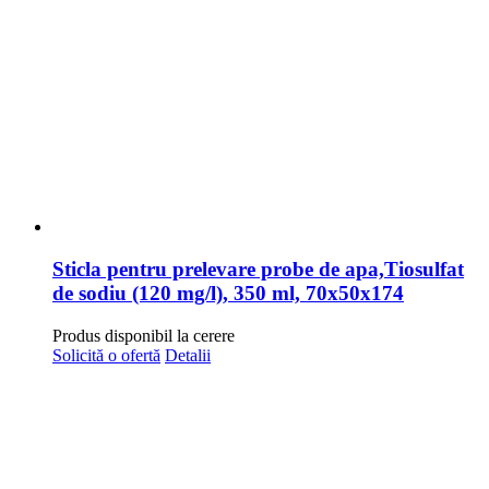
Sticla pentru prelevare probe de apa,Tiosulfat
de sodiu (120 mg/l), 350 ml, 70x50x174
Produs disponibil la cerere
Solicită o ofertă
Detalii