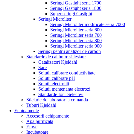
Seringi Gastight seria 1700
Seringi Gastight seria 1800
Super seringi Gastight
Seringi Microliter
Seringi Microliter modificate seria 7000
Seringi Microliter seria 600
Seringi Microliter seria 700
Seringi Microliter seria 800
Seringi Microliter seria 900
Seringi pentru analizor de carbon
Standarde de calibrare si testare
Catalizatori Kjeldahl
Sare
Solutii calibrare conductivitate
Solutii calibrare pH
Solutii electroliti
Solutii mentenanta electrozi
Standarde Ion- Selectivi
Sticlarie de laborator la comanda
Tuburi Kjeldahl
Echipamente
Accesorii echipamente
Apa purificata
Etuve
Incubatoare