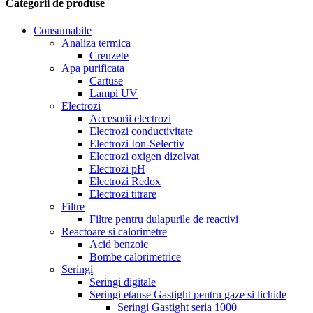
Categorii de produse
Consumabile
Analiza termica
Creuzete
Apa purificata
Cartuse
Lampi UV
Electrozi
Accesorii electrozi
Electrozi conductivitate
Electrozi Ion-Selectiv
Electrozi oxigen dizolvat
Electrozi pH
Electrozi Redox
Electrozi titrare
Filtre
Filtre pentru dulapurile de reactivi
Reactoare si calorimetre
Acid benzoic
Bombe calorimetrice
Seringi
Seringi digitale
Seringi etanse Gastight pentru gaze si lichide
Seringi Gastight seria 1000