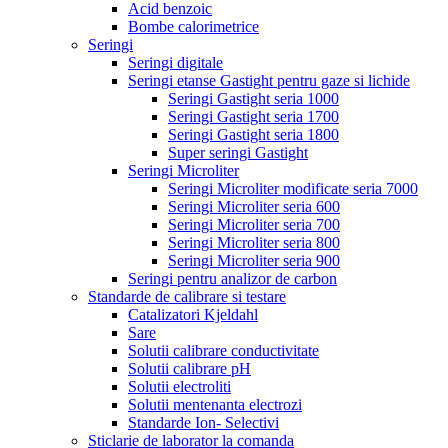
Acid benzoic
Bombe calorimetrice
Seringi
Seringi digitale
Seringi etanse Gastight pentru gaze si lichide
Seringi Gastight seria 1000
Seringi Gastight seria 1700
Seringi Gastight seria 1800
Super seringi Gastight
Seringi Microliter
Seringi Microliter modificate seria 7000
Seringi Microliter seria 600
Seringi Microliter seria 700
Seringi Microliter seria 800
Seringi Microliter seria 900
Seringi pentru analizor de carbon
Standarde de calibrare si testare
Catalizatori Kjeldahl
Sare
Solutii calibrare conductivitate
Solutii calibrare pH
Solutii electroliti
Solutii mentenanta electrozi
Standarde Ion- Selectivi
Sticlarie de laborator la comanda