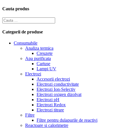
Cauta produs
Categorii de produse
Consumabile
Analiza termica
Creuzete
Apa purificata
Cartuse
Lampi UV
Electrozi
Accesorii electrozi
Electrozi conductivitate
Electrozi Ion-Selectiv
Electrozi oxigen dizolvat
Electrozi pH
Electrozi Redox
Electrozi titrare
Filtre
Filtre pentru dulapurile de reactivi
Reactoare si calorimetre