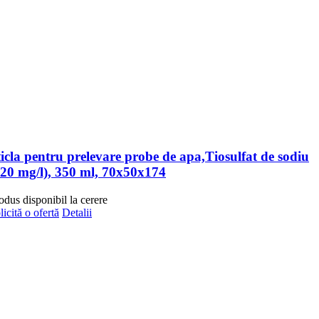
ticla pentru prelevare probe de apa,Tiosulfat de sodiu
120 mg/l), 350 ml, 70x50x174
odus disponibil la cerere
licită o ofertă
Detalii