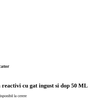
cator
a reactivi cu gat ingust si dop 50 ML
sponibil la cerere