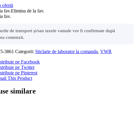
o ofertă
a fav.
Elimina de la fav.
a fav.
sturile de transport și/sau taxele vamale vor fi confirmate după
rea comenzii.
15-3861
Categorii:
Sticlarie de laborator la comanda
,
VWR
stribuie pe Facebook
stribuie pe Twitter
stribuie pe Pinterest
ail This Product
se similare