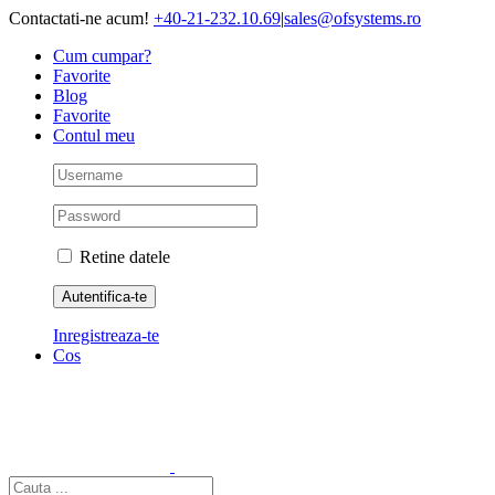
Skip
Contactati-ne acum!
+40-21-232.10.69
|
sales@ofsystems.ro
to
Cum cumpar?
content
Favorite
Blog
Favorite
Contul meu
Retine datele
Inregistreaza-te
Cos
Cautare...