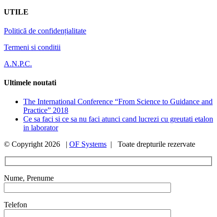
UTILE
Politică de confidențialitate
Termeni si conditii
A.N.P.C.
Ultimele noutati
The International Conference “From Science to Guidance and
Practice” 2018
Ce sa faci si ce sa nu faci atunci cand lucrezi cu greutati etalon
in laborator
© Copyright
2026 |
OF Systems
| Toate drepturile rezervate
Nume, Prenume
Telefon