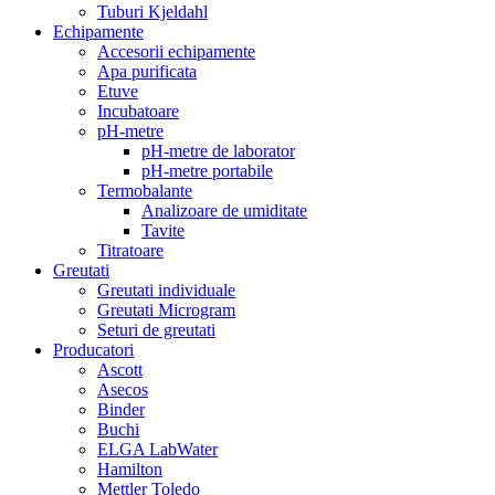
Tuburi Kjeldahl
Echipamente
Accesorii echipamente
Apa purificata
Etuve
Incubatoare
pH-metre
pH-metre de laborator
pH-metre portabile
Termobalante
Analizoare de umiditate
Tavite
Titratoare
Greutati
Greutati individuale
Greutati Microgram
Seturi de greutati
Producatori
Ascott
Asecos
Binder
Buchi
ELGA LabWater
Hamilton
Mettler Toledo