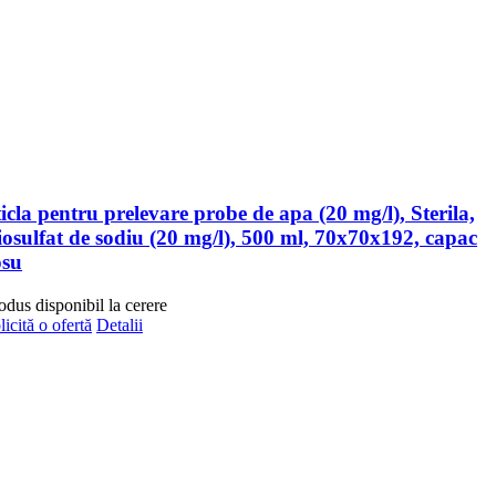
icla pentru prelevare probe de apa (20 mg/l), Sterila,
iosulfat de sodiu (20 mg/l), 500 ml, 70x70x192, capac
osu
odus disponibil la cerere
licită o ofertă
Detalii