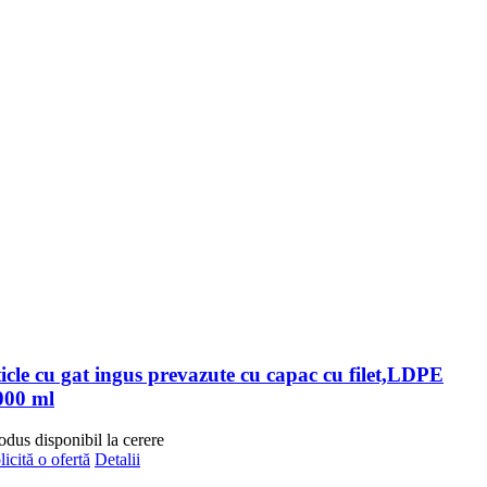
ticle cu gat ingus prevazute cu capac cu filet,LDPE
000 ml
odus disponibil la cerere
licită o ofertă
Detalii