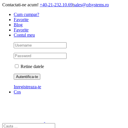
Skip
Contactati-ne acum!
+40-21-232.10.69
|
sales@ofsystems.ro
to
Cum cumpar?
content
Favorite
Blog
Favorite
Contul meu
Retine datele
Inregistreaza-te
Cos
Cautare...