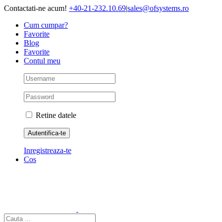
Skip
Contactati-ne acum!
+40-21-232.10.69
|
sales@ofsystems.ro
to
Cum cumpar?
content
Favorite
Blog
Favorite
Contul meu
Retine datele
Inregistreaza-te
Cos
Cautare...