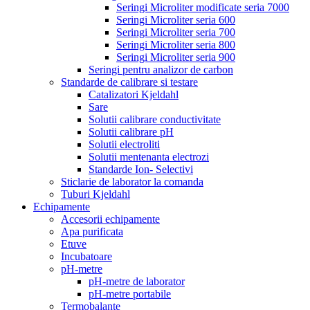
Seringi Microliter modificate seria 7000
Seringi Microliter seria 600
Seringi Microliter seria 700
Seringi Microliter seria 800
Seringi Microliter seria 900
Seringi pentru analizor de carbon
Standarde de calibrare si testare
Catalizatori Kjeldahl
Sare
Solutii calibrare conductivitate
Solutii calibrare pH
Solutii electroliti
Solutii mentenanta electrozi
Standarde Ion- Selectivi
Sticlarie de laborator la comanda
Tuburi Kjeldahl
Echipamente
Accesorii echipamente
Apa purificata
Etuve
Incubatoare
pH-metre
pH-metre de laborator
pH-metre portabile
Termobalante