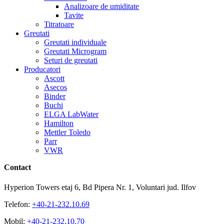
Analizoare de umiditate
Tavite
Titratoare
Greutati
Greutati individuale
Greutati Microgram
Seturi de greutati
Producatori
Ascott
Asecos
Binder
Buchi
ELGA LabWater
Hamilton
Mettler Toledo
Parr
VWR
Contact
Hyperion Towers etaj 6, Bd Pipera Nr. 1, Voluntari jud. Ilfov
Telefon:
+40-21-232.10.69
Mobil:
+40-21-232.10.70