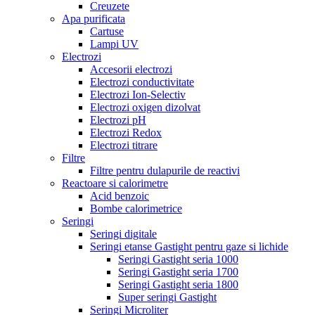
Creuzete
Apa purificata
Cartuse
Lampi UV
Electrozi
Accesorii electrozi
Electrozi conductivitate
Electrozi Ion-Selectiv
Electrozi oxigen dizolvat
Electrozi pH
Electrozi Redox
Electrozi titrare
Filtre
Filtre pentru dulapurile de reactivi
Reactoare si calorimetre
Acid benzoic
Bombe calorimetrice
Seringi
Seringi digitale
Seringi etanse Gastight pentru gaze si lichide
Seringi Gastight seria 1000
Seringi Gastight seria 1700
Seringi Gastight seria 1800
Super seringi Gastight
Seringi Microliter